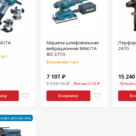
KITA
Машина шлифовальная
Перфор
2
вибрационная MAKITA
2470
BO 3710
 шт.
В наличии 1 шт.
7 107 ₽
15 240
9 239.10 ₽
Выгода 2 132 ₽
Лучшая 
зину
В корзину
В 
кидка для юр.лиц