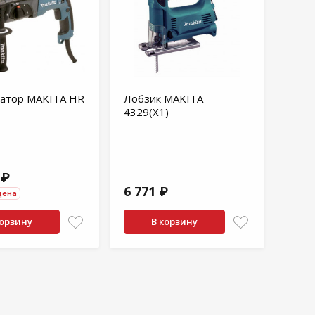
атор MAKITA HR
Лобзик MAKITA
4329(Х1)
 ₽
6 771 ₽
цена
корзину
В корзину