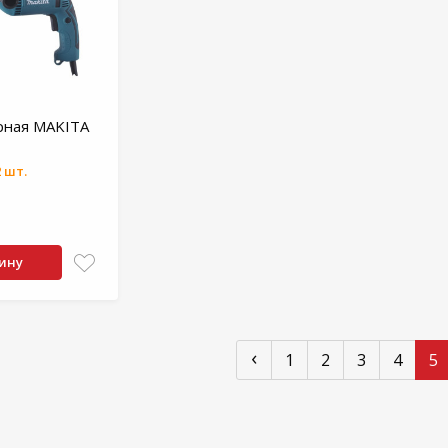
рная MAKITA
 шт.
зину
‹
1
2
3
4
5