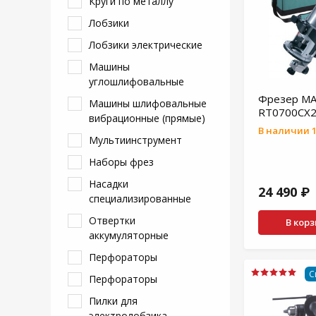
Круги по металлу
Лобзики
Лобзики электрические
Машины
углошлифовальные
Фрезер MA
Машины шлифовальные
RT0700CX
вибрационные (прямые)
В наличии 1
Мультиинструмент
Наборы фрез
Насадки
24 490 ₽
специализированные
Отвертки
В кор
аккумуляторные
Перфораторы
С
Перфораторы
Пилки для
электролобзика