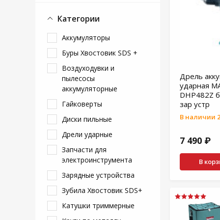
Категории
Аккумуляторы
Буры Хвостовик SDS +
Воздуходувки и
Дрель акк
пылесосы
ударная M
аккумуляторные
DHP482Z бе
Гайковерты
зар устр
В наличии 2
Диски пильные
Дрели ударные
7 490 ₽
Запчасти для
электроинструмента
В кор
Зарядные устройства
Зубила Хвостовик SDS+
Катушки триммерные