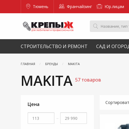
Тюмень
Франчайзинг
Юр.лицам
СТРОИТЕЛЬСТВО И РЕМОНТ
САД И ОГОРО
ГЛАВНАЯ
БРЕНДЫ
MAKITA
MAKITA
57 товаров
Сортирова
Цена
–