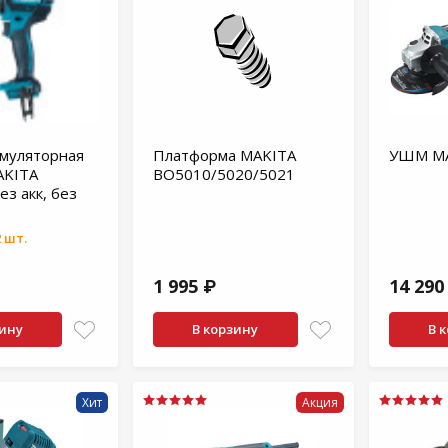
умуляторная
Платформа MAKITA
УШМ MA
AKITA
BO5010/5020/5021
з акк, без
 шт.
1 995 ₽
14 290
зину
В корзину
В 
Хит
Акция