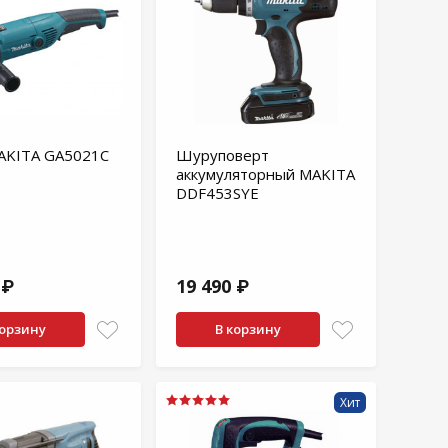
KITA GA5021C
Шуруповерт
аккумуляторный MAKITA
DDF453SYE
 ₽
19 490 ₽
корзину
В корзину
Хит