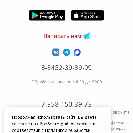
Написать нам
8-3452-39-39-99
Обработка заказов с 8:00 до 20:00
7-958-150-39-73
Не получается решить вопрос или возникла жалоба, звоните
Продолжая использовать сайт, Вы даете
Информация на сайте zakrepi.ru не является публичной офертой.
согласие на обработку файлов cookies в
Указанные цены действуют только при оформлении заказа через
соответствии с
Политикой обработки