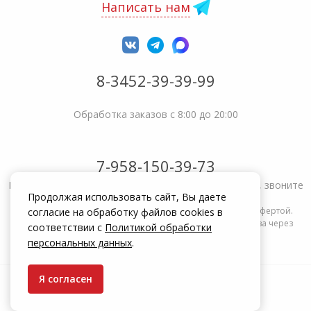
Написать нам
8-3452-39-39-99
Обработка заказов с 8:00 до 20:00
7-958-150-39-73
Не получается решить вопрос или возникла жалоба, звоните
Продолжая использовать сайт, Вы даете
Информация на сайте zakrepi.ru не является публичной офертой.
согласие на обработку файлов cookies в
Указанные цены действуют только при оформлении заказа через
соответствии с
Политикой обработки
интернет-магазин zakrepi.ru.
персональных данных
.
Я согласен
© КрепыЖ, 2004 — 2026