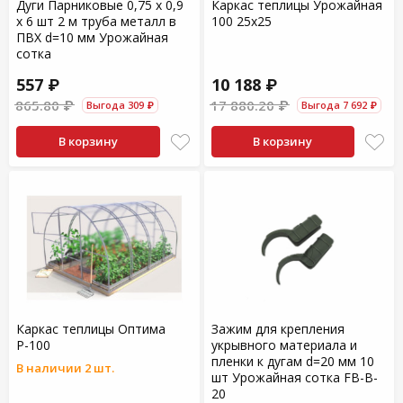
Дуги Парниковые 0,75 х 0,9
Каркас теплицы Урожайная
х 6 шт 2 м труба металл в
100 25х25
ПВХ d=10 мм Урожайная
сотка
557 ₽
10 188 ₽
865.80 ₽
17 880.20 ₽
Выгода 309 ₽
Выгода 7 692 ₽
В корзину
В корзину
Каркас теплицы Оптима
Зажим для крепления
Р-100
укрывного материала и
пленки к дугам d=20 мм 10
В наличии 2 шт.
шт Урожайная сотка FB-B-
20