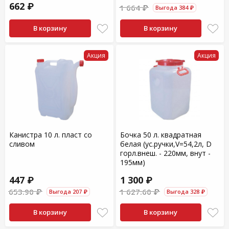
662 ₽
1 664 ₽
Выгода 384 ₽
В корзину
В корзину
Акция
Акция
Канистра 10 л. пласт со
Бочка 50 л. квадратная
сливом
белая (ус.ручки,V=54,2л, D
горл.внеш. - 220мм, внут -
195мм)
447 ₽
1 300 ₽
653.90 ₽
1 627.60 ₽
Выгода 207 ₽
Выгода 328 ₽
В корзину
В корзину