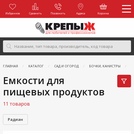
Избранное
Сравнить
Позвонить
Адреса
Корзина
ГЛАВНАЯ
КАТАЛОГ
САД И ОГОРОД
БОЧКИ, КАНИСТРЫ
Е
Емкости для
пищевых продуктов
11 товаров
Радиан