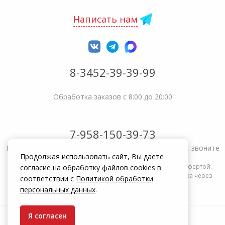
Написать нам
8-3452-39-39-99
Обработка заказов с 8:00 до 20:00
7-958-150-39-73
Не получается решить вопрос или возникла жалоба, звоните
Продолжая использовать сайт, Вы даете
Информация на сайте zakrepi.ru не является публичной офертой.
согласие на обработку файлов cookies в
Указанные цены действуют только при оформлении заказа через
соответствии с
Политикой обработки
интернет-магазин zakrepi.ru.
персональных данных
.
Я согласен