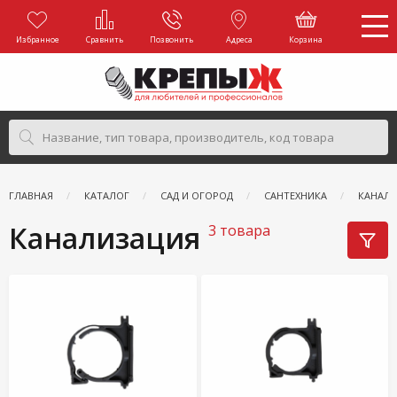
Избранное
Сравнить
Позвонить
Адреса
Корзина
ГЛАВНАЯ
КАТАЛОГ
САД И ОГОРОД
САНТЕХНИКА
КАНАЛ
Канализация
3 товара