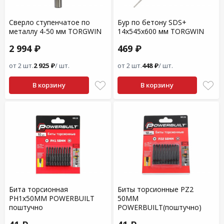
Сверло ступенчатое по
Бур по бетону SDS+
металлу 4-50 мм TORGWIN
14x545x600 мм TORGWIN
2 994 ₽
469 ₽
от 2 шт.
2 925 ₽
/ шт.
от 2 шт.
448 ₽
/ шт.
В корзину
В корзину
Бита торсионная
Биты торсионные PZ2
PH1x50MM POWERBUILT
50MM
поштучно
POWERBUILT(поштучно)