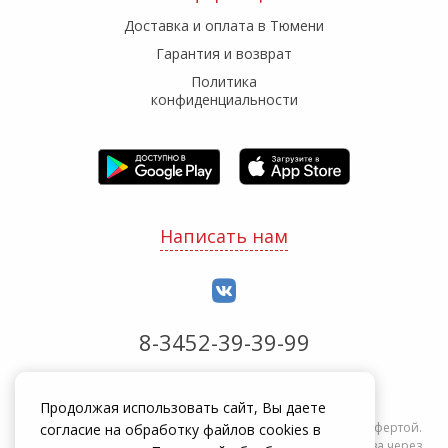
Доставка и оплата в Тюмени
Гарантия и возврат
Политика
конфиденциальности
Написать нам
8-3452-39-39-99
Обработка заказов с 8:00 до 20:00
Продолжая использовать сайт, Вы даете
Информация на сайте zakrepi.ru не является публичной офертой.
согласие на обработку файлов cookies в
Указанные цены действуют только при оформлении заказа через