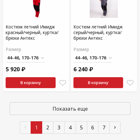
Костюм летний Имидж
Костюм летний Имидж
красный/черный, куртка/
серый/черный, куртка/
брюки Антекс
брюки Антекс
Размер
Размер
5 920 ₽
6 240 ₽
В корзину
В корзину
Показать еще
‹
›
1
2
3
4
5
6
7