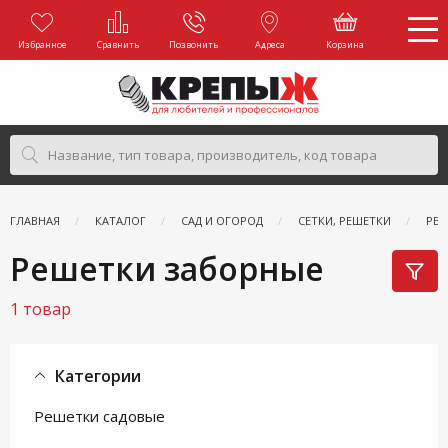
Избранное
Сравнить
Позвонить
Адреса
Корзина
ГЛАВНАЯ
КАТАЛОГ
САД И ОГОРОД
СЕТКИ, РЕШЕТКИ
РЕШ
Решетки заборные
1 товар
Категории
Решетки садовые