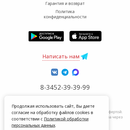
Гарантия и возврат
Политика
конфиденциальности
Написать нам
8-3452-39-39-99
Обработка заказов с 8:00 до 20:00
Продолжая использовать сайт, Вы даете
Информация на сайте zakrepi.ru не является публичной офертой.
согласие на обработку файлов cookies в
Указанные цены действуют только при оформлении заказа через
соответствии с
Политикой обработки
интернет-магазин zakrepi.ru.
персональных данных
.