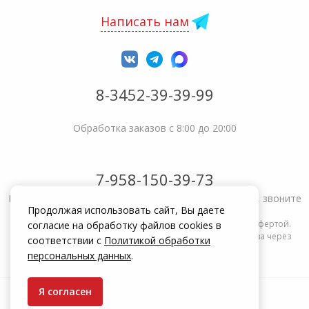
Написать нам
8-3452-39-39-99
Обработка заказов с 8:00 до 20:00
7-958-150-39-73
Не получается решить вопрос или возникла жалоба, звоните
Продолжая использовать сайт, Вы даете
Информация на сайте zakrepi.ru не является публичной офертой.
согласие на обработку файлов cookies в
Указанные цены действуют только при оформлении заказа через
соответствии с
Политикой обработки
интернет-магазин zakrepi.ru.
персональных данных
.
Я согласен
© КрепыЖ, 2004 — 2026