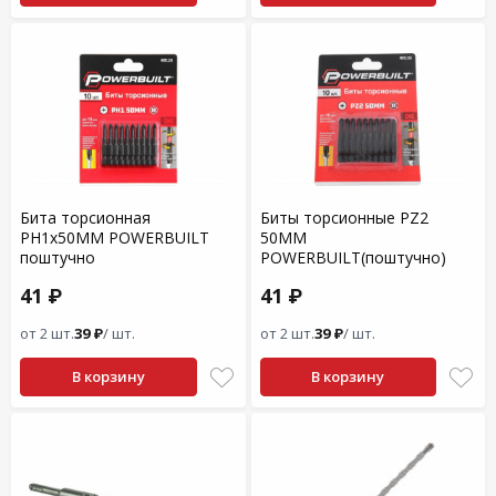
Бита торсионная
Биты торсионные PZ2
PH1x50MM POWERBUILT
50MM
поштучно
POWERBUILT(поштучно)
41 ₽
41 ₽
от 2 шт.
39 ₽
/ шт.
от 2 шт.
39 ₽
/ шт.
В корзину
В корзину