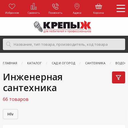
Избранное
Сравнить
Позвонить
Адреса
Корзина
ГЛАВНАЯ
КАТАЛОГ
САД И ОГОРОД
САНТЕХНИКА
ВОДОС
Инженерная
сантехника
66 товаров
Hlv