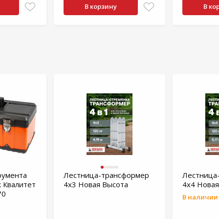
В корзину
В ко
румента
Лестница-трансформер
Лестница
к Квалитет
4х3 Новая Высота
4х4 Новая
70
В наличии 