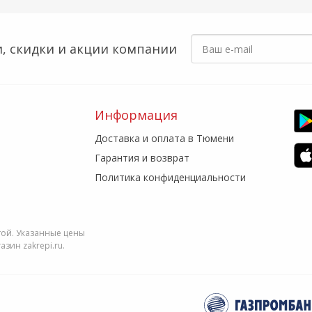
, скидки
и акции компании
Информация
Доставка и оплата в Тюмени
Гарантия и возврат
Политика конфиденциальности
той. Указанные цены
зин zakrepi.ru.