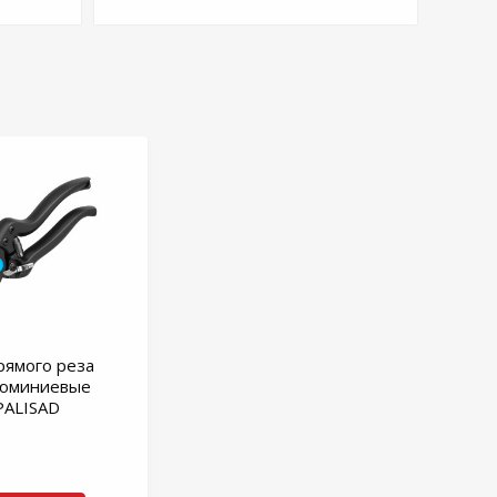
рямого реза
люминиевые
PALISAD