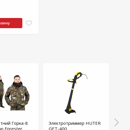
рзину
тний Горка-8
Электротриммер HUTER
Угол
op Forester
GET-400
КРЕ