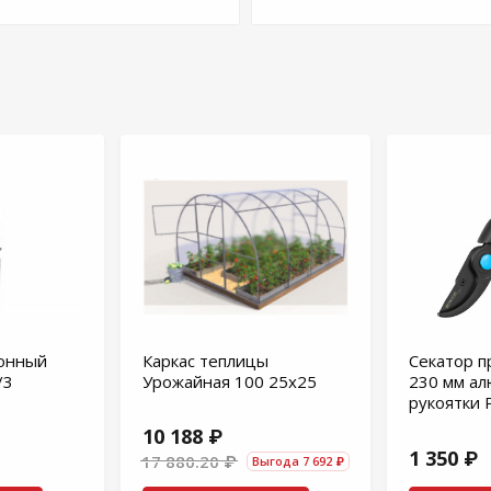
онный
Каркас теплицы
Секатор п
/3
Урожайная 100 25х25
230 мм а
рукоятки 
10 188 ₽
1 350 ₽
17 880.20 ₽
Выгода 7 692 ₽