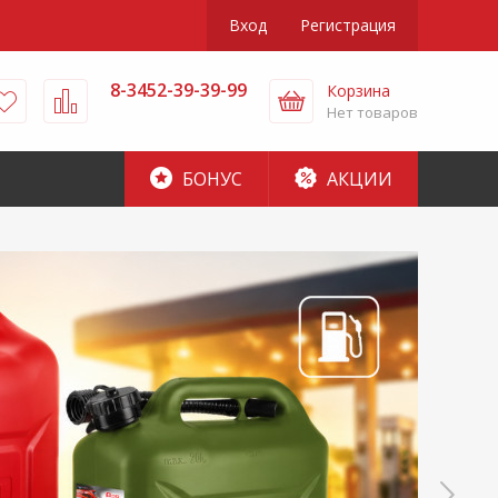
Вход
Регистрация
8-3452-39-39-99
Корзина
Нет товаров
БОНУС
АКЦИИ