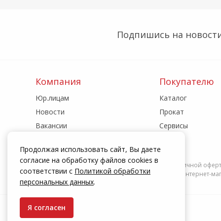
Подпишись на новости
Компания
Покупателю
Юр.лицам
Каталог
Новости
Прокат
Вакансии
Сервисы
Реквизиты
Акции
Продолжая использовать сайт, Вы даете
Адреса магазинов
Статьи
согласие на обработку файлов cookies в
Информация на сайте zakrepi.ru не является публичной офер
соответствии с
Политикой обработки
действуют только при оформлении заказа через интернет-мага
персональных данных
.
Я согласен
© КрепыЖ, 2004 — 2026