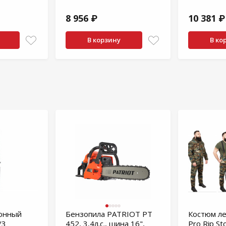
8 956 ₽
10 381 ₽
В корзину
В ко
онный
Бензопила PATRIOT PT
Костюм ле
/3
452, 3,4л.с., шина 16",
Pro Rip St