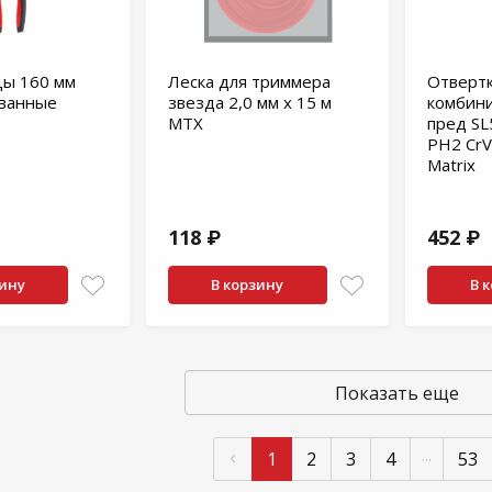
цы 160 мм
Леска для триммера
Отверт
ванные
звезда 2,0 мм х 15 м
комбини
MTX
пред SL5
PH2 CrV
Matrix
118 ₽
452 ₽
зину
В корзину
В 
Показать еще
‹
...
1
2
3
4
53