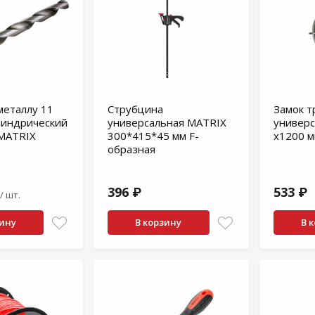
металлу 11
Струбцина
Замок т
линдрический
универсальная MATRIX
универс
 MATRIX
300*415*45 мм F-
х1200 
образная
396 ₽
533 ₽
/ шт.
зину
В корзину
В 