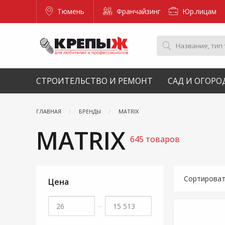
Тюмень
Франчайзинг
Юр.лицам
СТРОИТЕЛЬСТВО И РЕМОНТ
САД И ОГОРО
ГЛАВНАЯ
БРЕНДЫ
MATRIX
MATRIX
645 товаров
Сортирова
Цена
–