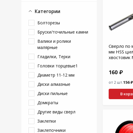
Категории
Болторезы
Бруски/точильные камни
Валики и ролики
Сверло по 
малярные
мм HSS ци
Гладилки, Терки
хвостовик
Головки торцевые1
160 ₽
Диаметр 11-12 мм
от 2 шт.
156 ₽
Диски алмазные
Диски пильные
В кор
Домкраты
Другие виды сверл
Заклепки
Заклепочники