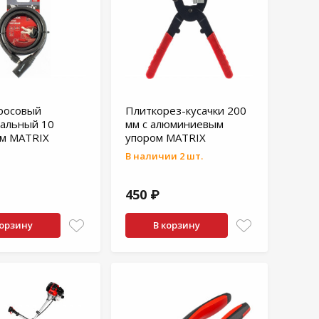
росовый
Плиткорез-кусачки 200
альный 10
мм с алюминиевым
мм MATRIX
упором MATRIX
В наличии 2 шт.
450 ₽
корзину
В корзину