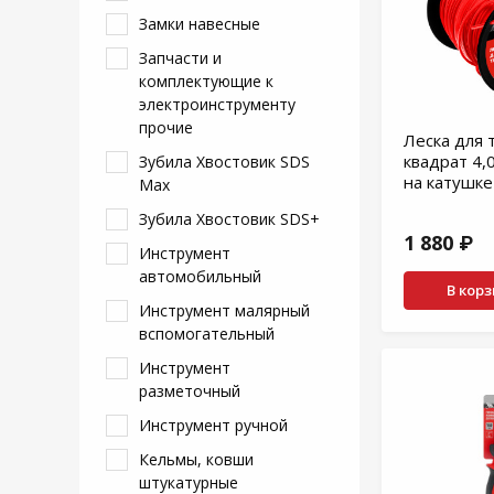
Замки навесные
Запчасти и
комплектующие к
электроинструменту
прочие
Леска для
квадрат 4,
Зубила Хвостовик SDS
на катушк
Max
Зубила Хвостовик SDS+
1 880 ₽
Инструмент
автомобильный
В кор
Инструмент малярный
вспомогательный
Инструмент
разметочный
Инструмент ручной
Кельмы, ковши
штукатурные