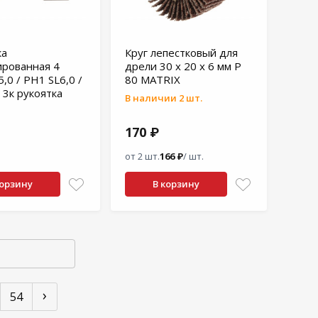
ка
Круг лепестковый для
рованная 4
дрели 30 х 20 х 6 мм P
,0 / PH1 SL6,0 /
80 MATRIX
 3к рукоятка
В наличии 2 шт.
170 ₽
от 2 шт.
166 ₽
/ шт.
корзину
В корзину
›
54