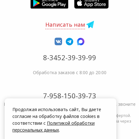
Написать нам
8-3452-39-39-99
Обработка заказов с 8:00 до 20:00
7-958-150-39-73
Не получается решить вопрос или возникла жалоба, звоните
Продолжая использовать сайт, Вы даете
Информация на сайте zakrepi.ru не является публичной офертой.
согласие на обработку файлов cookies в
Указанные цены действуют только при оформлении заказа через
соответствии с
Политикой обработки
интернет-магазин zakrepi.ru.
персональных данных
.