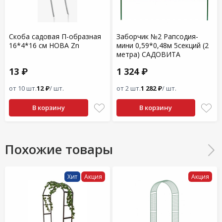
Скоба садовая П-образная
Заборчик №2 Рапсодия-
16*4*16 см НОВА Zn
мини 0,59*0,48м 5секций (2
метра) САДОВИТА
13 ₽
1 324 ₽
от 10 шт.
12 ₽
/ шт.
от 2 шт.
1 282 ₽
/ шт.
В корзину
В корзину
Похожие товары
Хит
Акция
Акция