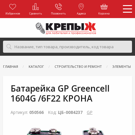
Избранное
Сравнить
Позвонить
Адреса
Корзина
ГЛАВНАЯ
КАТАЛОГ
СТРОИТЕЛЬСТВО И РЕМОНТ
ЭЛЕМЕНТЫ П
Батарейка GP Greencell
1604G /6F22 КРОНА
Артикул:
050566
Код:
ЦБ-0084237
GP