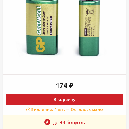
174 ₽
В корзину
В наличии: 1 шт.
— Осталось мало
до
+3
бонусов