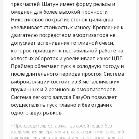
трех частей. Шатун имеет форму рельсы и
омеднен для более высокой прочности.
Никосиловое покрытие стенок цилиндра
увеличивает стойкость к износу. Крепление к
двигателю посредством амортизатора не
допускает вспенивания топливной смеси,
которое приводит к нестабильной работе на
холостых оборотах и увеличивает износ ЦПГ.
Праймер облегчает пуск в холодную погоду и
после длительного периода простоя. Система
виброизоляции состоит из 3 металлических
пружинных и 2 резиновых амортизаторов.
Система легкого запуска EasyOn позволяет
осуществлять пуск плавно и без отдачи с
одного-двух рывков.
* Производитель оставляет за собой право без
уведомления дилера менять характеристики, внешний
вид, комплектацию товара и место его производства.