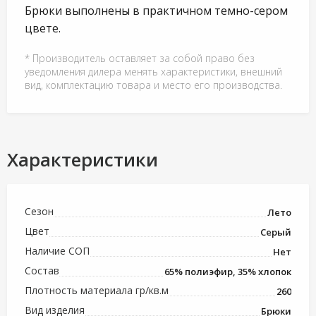
Брюки выполнены в практичном темно-сером
цвете.
* Производитель оставляет за собой право без
уведомления дилера менять характеристики, внешний
вид, комплектацию товара и место его производства.
Характеристики
Сезон
Лето
Цвет
Серый
Наличие СОП
Нет
Состав
65% полиэфир, 35% хлопок
Плотность материала гр/кв.м
260
Вид изделия
Брюки