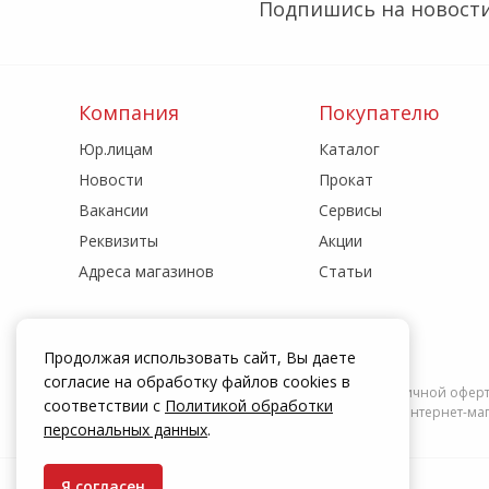
Подпишись на новости
Компания
Покупателю
Юр.лицам
Каталог
Новости
Прокат
Вакансии
Сервисы
Реквизиты
Акции
Адреса магазинов
Статьи
Продолжая использовать сайт, Вы даете
согласие на обработку файлов cookies в
Информация на сайте zakrepi.ru не является публичной офер
соответствии с
Политикой обработки
действуют только при оформлении заказа через интернет-мага
персональных данных
.
Я согласен