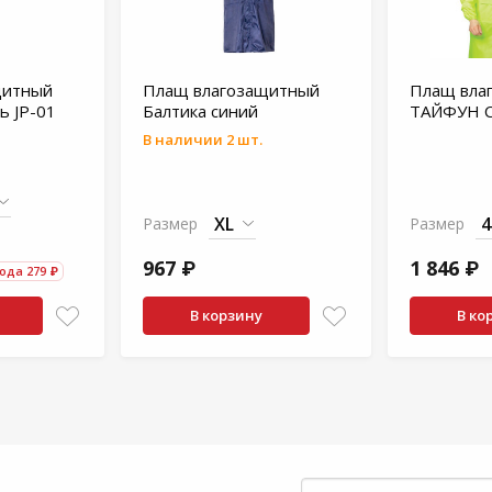
щитный
Плащ влагозащитный
Плащ вла
ь JP-01
Балтика синий
ТАЙФУН С
В наличии 2 шт.
Размер
Размер
967 ₽
1 846 ₽
ода 279 ₽
В корзину
В ко