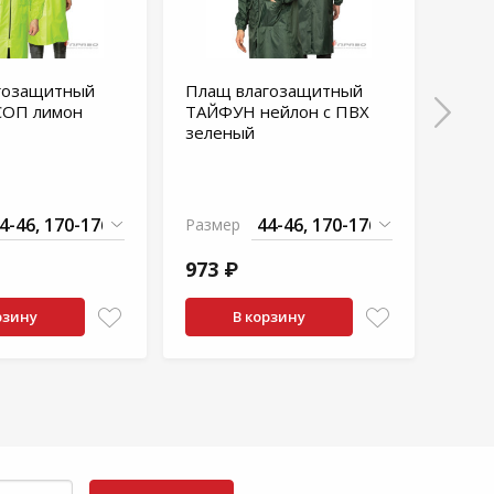
гозащитный
Плащ влагозащитный
Плащ
ОП лимон
ТАЙФУН нейлон с ПВХ
ТАЙ
зеленый
Фор
В нал
Разм
Размер
999
973 ₽
2 49
рзину
В корзину