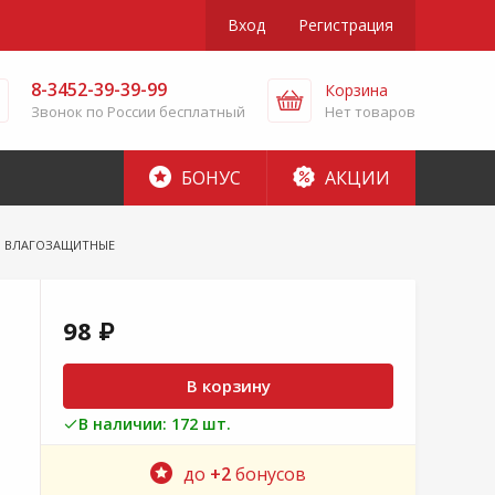
Вход
Регистрация
8-3452-39-39-99
Корзина
Звонок по России бесплатный
Нет товаров
БОНУС
АКЦИИ
 ВЛАГОЗАЩИТНЫЕ
98 ₽
В корзину
В наличии: 172 шт.
до
+2
бонусов