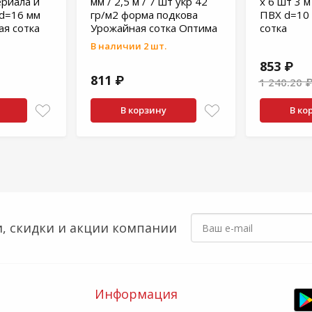
ериала и
мм / 2,5 м / 7 шт укр 42
х 6 шт 3 м
 d=16 мм
гр/м2 форма подкова
ПВХ d=10
ая сотка
Урожайная сотка Оптима
сотка
В наличии 2 шт.
853 ₽
811 ₽
1 240.20 
В корзину
В ко
, скидки
и акции компании
Информация