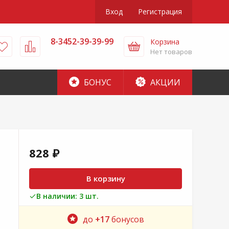
Вход
Регистрация
8-3452-39-39-99
Корзина
Нет товаров
БОНУС
АКЦИИ
828 ₽
В корзину
В наличии: 3 шт.
до
+17
бонусов