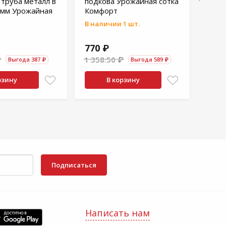
 труба металл в
подкова Урожайная сотка
мм / 
 мм Урожайная
Комфорт
гр/м
Базо
В наличии 1 шт.
В нал
770 ₽
863
₽
1 358.50 ₽
Выгода 387 ₽
Выгода 589 ₽
рзину
В корзину
Подписаться
Написать нам