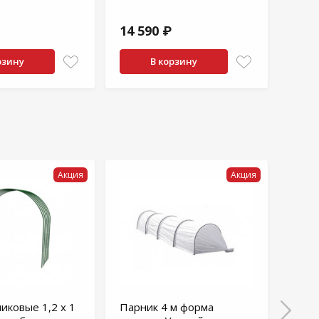
14 590 ₽
12 1
рзину
В корзину
Акция
Акция
иковые 1,2 х 1
Парник 4 м форма
Парн