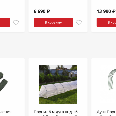
6 690 ₽
13 990 ₽
В корзину
В ко
пления
Парник 6 м дуга пнд 16
Дуги Парн