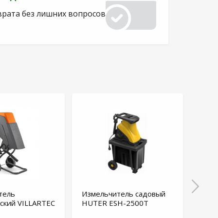
врата без лишних вопросов
тель
Измельчитель садовый
Изме
ский VILLARTEC
HUTER ESH-2500T
элек
ECS-