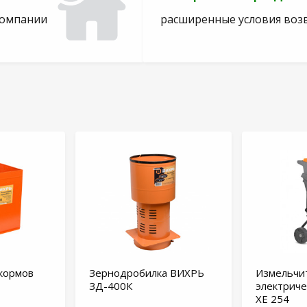
компании
расширенные условия воз
кормов
Зернодробилка ВИХРЬ
Измельчи
ЗД-400К
электриче
XE 254