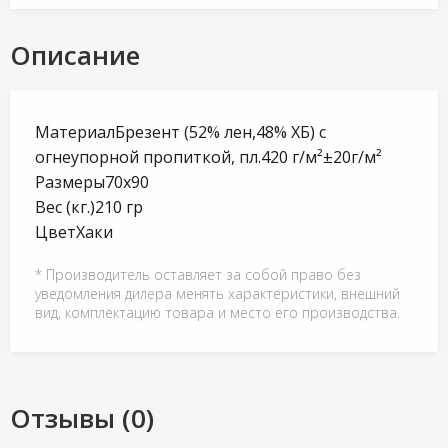
Описание
МатериалБрезент (52% лен,48% ХБ) с
огнеупорной пропиткой, пл.420 г/м²±20г/м²
Размеры70х90
Вес (кг.)210 гр
ЦветХаки
* Производитель оставляет за собой право без
уведомления дилера менять характеристики, внешний
вид, комплектацию товара и место его производства.
Отзывы (0)