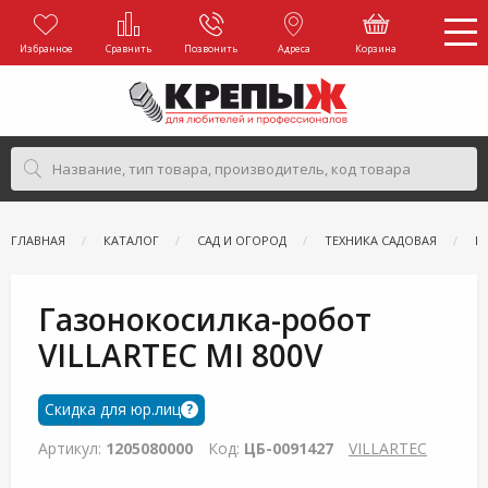
Избранное
Сравнить
Позвонить
Адреса
Корзина
ГЛАВНАЯ
КАТАЛОГ
САД И ОГОРОД
ТЕХНИКА САДОВАЯ
Г
Газонокосилка-робот
VILLARTEC MI 800V
Скидка для юр.лиц
?
Артикул:
1205080000
Код:
ЦБ-0091427
VILLARTEC