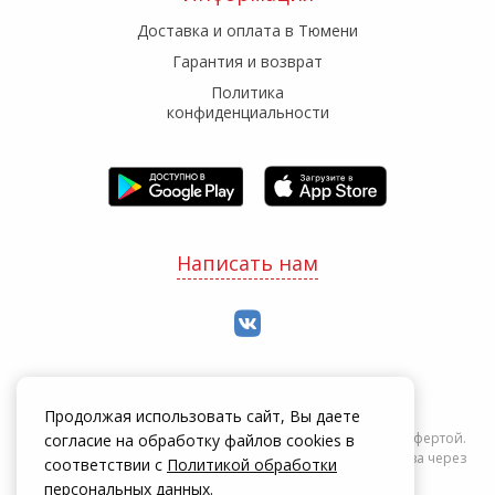
Доставка и оплата в Тюмени
Гарантия и возврат
Политика
конфиденциальности
Написать нам
Продолжая использовать сайт, Вы даете
Информация на сайте zakrepi.ru не является публичной офертой.
согласие на обработку файлов cookies в
Указанные цены действуют только при оформлении заказа через
соответствии с
Политикой обработки
интернет-магазин zakrepi.ru.
персональных данных
.