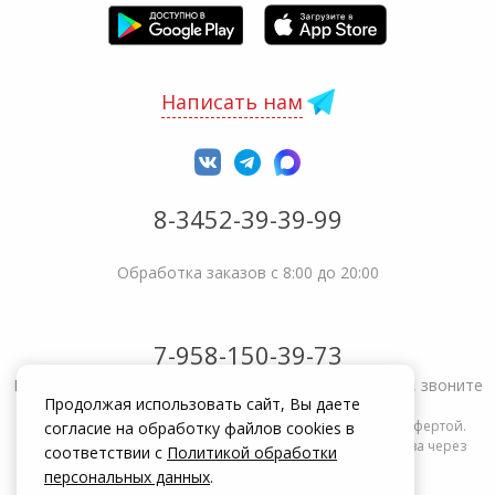
Написать нам
8-3452-39-39-99
Обработка заказов с 8:00 до 20:00
7-958-150-39-73
Не получается решить вопрос или возникла жалоба, звоните
Продолжая использовать сайт, Вы даете
Информация на сайте zakrepi.ru не является публичной офертой.
согласие на обработку файлов cookies в
Указанные цены действуют только при оформлении заказа через
соответствии с
Политикой обработки
интернет-магазин zakrepi.ru.
персональных данных
.