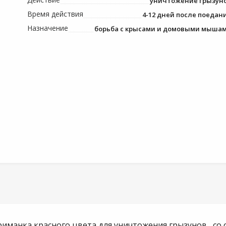
уничтожение грызун
Время действия
4-12 дней после поедан
Назначение
борьба с крысами и домовыми мыша
риманка красного цвета для уничтожения грызунов , 