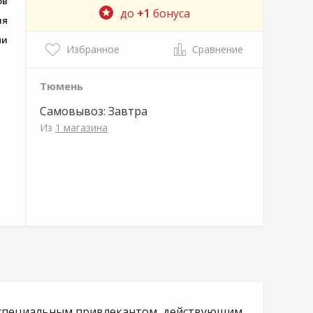
ов
до
+1
бонуса
ия
ми
Избранное
Сравнение
Тюмень
Самовывоз:
Завтра
Из
1 магазина
со специальным привлекантом, действующим