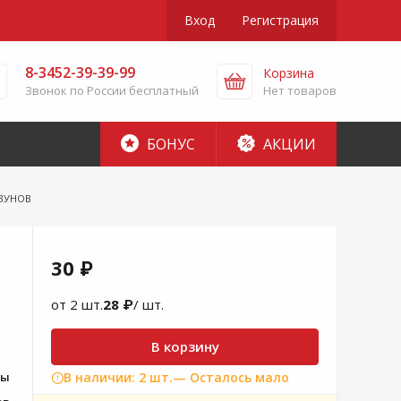
Вход
Регистрация
8-3452-39-39-99
Корзина
Звонок по России бесплатный
Нет товаров
БОНУС
АКЦИИ
ЫЗУНОВ
30 ₽
от 2 шт.
28 ₽
/ шт.
В корзину
лы
В наличии: 2 шт.
— Осталось мало