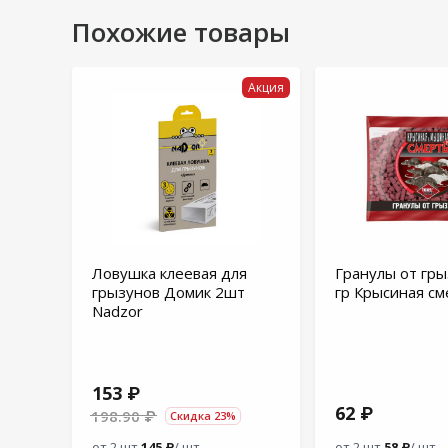
Похожие товары
Акция
Ловушка клеевая для
Гранулы от гры
грызунов Домик 2шт
гр Крысиная с
Nadzor
153 ₽
62 ₽
198.90 ₽
Скидка 23%
от 2 шт.
145 ₽
/ шт.
от 2 шт.
58 ₽
/ шт.