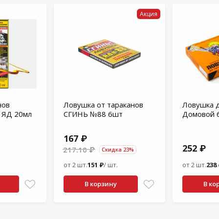
Акция
нов
Ловушка от тараканов
Ловушка д
ЯД 20мл
СГИНЬ №88 6шт
Домовой 
167 ₽
252 ₽
217.10 ₽
Скидка 23%
от 2 шт.
151 ₽
/ шт.
от 2 шт.
238
В корзину
В ко