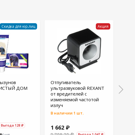
Скидка для юр.лиц
Акция
рызунов
Отпугиватель
Лову
ЧИСТЫЙ ДОМ
ультразвуковой REXANT
грыз
от вредителей с
Nadz
изменяемой частотой
излуч
В наличии 1 шт.
207
Выгода 128 ₽
1 662 ₽
2 709.20 ₽
 ₽
/ шт.
Выгода 1 047 ₽
от 2 ш