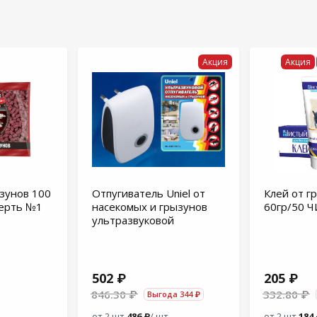
Акция
Акция
зунов 100
Отпугиватель Uniel от
Клей от г
мерть №1
насекомых и грызунов
60гр/50 
ультразвуковой
502 ₽
205 ₽
846.30 ₽
332.80 ₽
Выгода 344 ₽
от 2 шт.
486 ₽
/ шт.
от 2 шт.
184