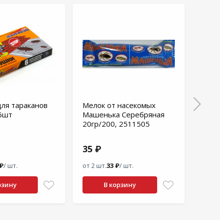
ля тараканов
Мелок от насекомых
Аэро
6шт
Машенька Серебряная
Чист
20гр/200, 2511505
35 ₽
222
 ₽
/ шт.
от 2 шт.
33 ₽
/ шт.
от 2 ш
рзину
В корзину