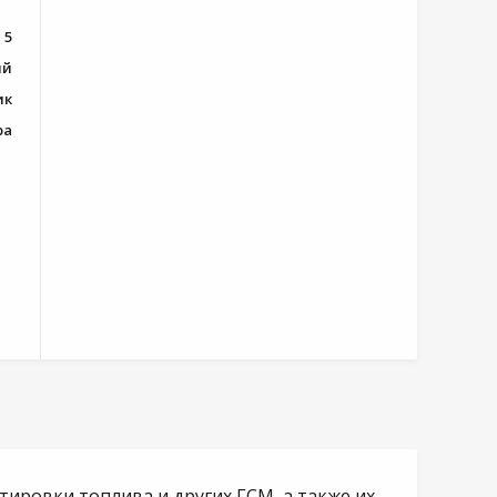
5
ый
ик
ра
ртировки топлива и других ГСМ, а также их