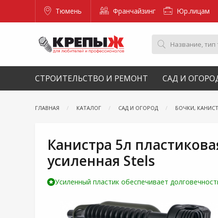
Тюмень
Франчайзинг
Юр.лицам
СТРОИТЕЛЬСТВО И РЕМОНТ
САД И ОГОРО
ГЛАВНАЯ
КАТАЛОГ
САД И ОГОРОД
БОЧКИ, КАНИС
Канистра 5л пластикова
усиленная Stels
Усиленный пластик обеспечивает долговечность