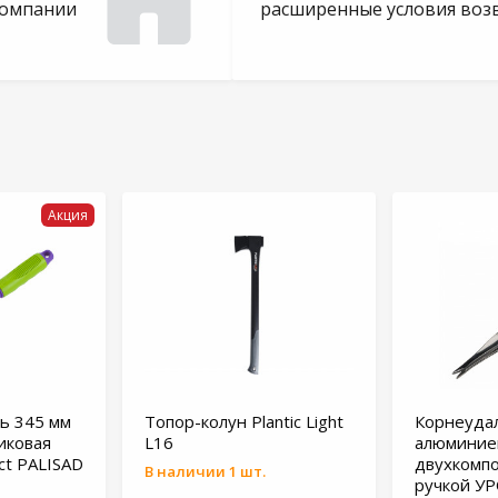
компании
расширенные условия воз
Акция
ь 345 мм
Топор-колун Plantic Light
Корнеуда
иковая
L16
алюминие
ct PALISAD
двухкомп
В наличии 1 шт.
ручкой У