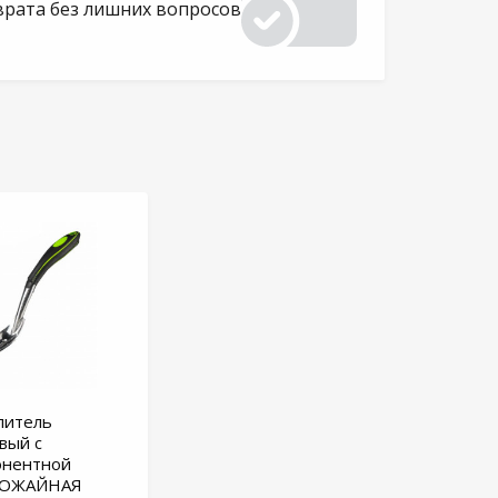
врата без лишних вопросов
литель
вый с
онентной
РОЖАЙНАЯ