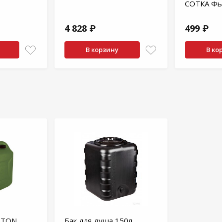
СОТКА Ф
4 828 ₽
499 ₽
В корзину
В ко
 3TON
Бак для душа 150л