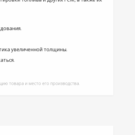
удования.
стика увеличенной толщины.
аться.
ацию товара и место его производства.