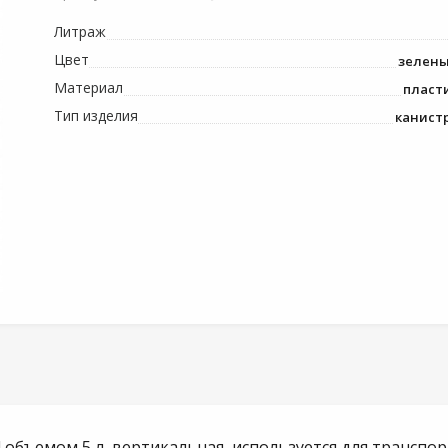
Литраж
Цвет
зелен
Материал
пласт
Тип изделия
канист
4 объемом 5 л, вертикальная, используется для транспо