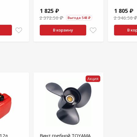
1 825 ₽
1 805 ₽
2 372.50 ₽
2 346.50 
Выгода 548 ₽
В корзину
В ко
Акция
 12л
Винт гребной TOYAMA