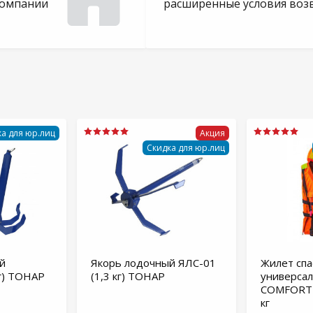
компании
расширенные условия воз
а для юр.лиц
Акция
Скидка для юр.лиц
й
Якорь лодочный ЯЛС-01
Жилет сп
г) ТОНАР
(1,3 кг) ТОНАР
универса
COMFORT 
кг