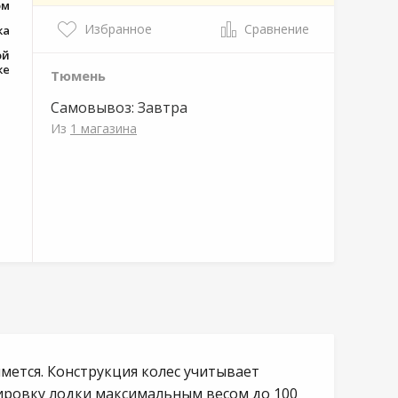
ом
Избранное
Сравнение
ка
ой
ке
Тюмень
Самовывоз:
Завтра
Из
1 магазина
мется. Конструкция колес учитывает
ировку лодки максимальным весом до 100