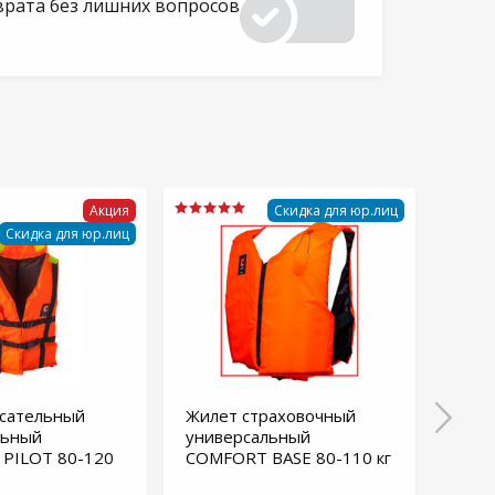
врата без лишних вопросов
Акция
Скидка для юр.лиц
Скидка для юр.лиц
асательный
Жилет страховочный
Жиле
льный
универсальный
COMF
PILOT 80-120
COMFORT BASE 80-110 кг
В нал