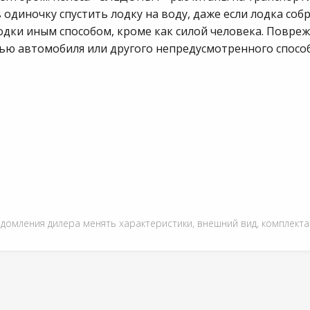
одиночку спустить лодку на воду, даже если лодка собр
одки иным способом, кроме как силой человека. Повре
ью автомобиля или другого непредусмотренного способ
едомления дилера менять характеристики, внешний вид, комплект