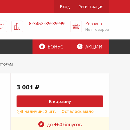
Вход
Регистрация
8-3452-39-39-99
Корзина
Нет товаров
БОНУС
АКЦИИ
ОТОРАМ
3 001 ₽
В корзину
В наличии: 2 шт.
— Осталось мало
до
+60
бонусов