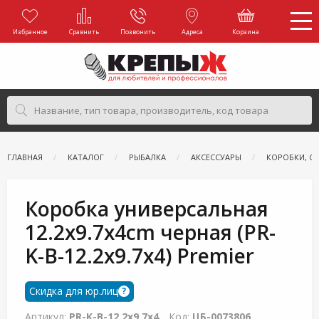
Избранное
Сравнить
Позвонить
Адреса
Корзина
ГЛАВНАЯ
КАТАЛОГ
РЫБАЛКА
АКСЕССУАРЫ
КОРОБКИ, С
Коробка универсальная
12.2x9.7x4cm черная (PR-
K-B-12.2x9.7x4) Premier
Скидка для юр.лиц
?
Артикул:
PR-K-B-12.2x9.7x4
Код:
ЦБ-0073806