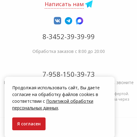
Написать нам
8-3452-39-39-99
Обработка заказов с 8:00 до 20:00
7-958-150-39-73
Не получается решить вопрос или возникла жалоба, звоните
Продолжая использовать сайт, Вы даете
Информация на сайте zakrepi.ru не является публичной офертой.
согласие на обработку файлов cookies в
Указанные цены действуют только при оформлении заказа через
соответствии с
Политикой обработки
интернет-магазин zakrepi.ru.
персональных данных
.
Я согласен
© КрепыЖ, 2004 — 2026