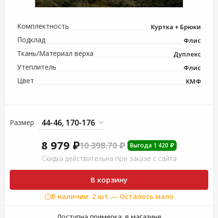
Комплектность
Куртка + Брюки
Подклад
Флис
Ткань/Материал верха
Дуплекс
Утеплитель
Флис
Цвет
КМФ
Размер
8 979 ₽
10 398.70 ₽
Выгода 1 420 ₽
Скидка действительна при заказе с сайта
В корзину
В наличии: 2 шт.
— Осталось мало
Доступна примерка:
в магазине