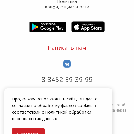
Политика
конфиденциальности
Написать нам
8-3452-39-39-99
Обработка заказов с 8:00 до 20:00
Продолжая использовать сайт, Вы даете
Информация на сайте zakrepi.ru не является публичной офертой.
согласие на обработку файлов cookies в
Указанные цены действуют только при оформлении заказа через
соответствии с
Политикой обработки
интернет-магазин zakrepi.ru.
персональных данных
.