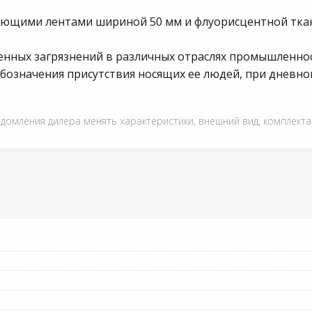
ающими лентами шириной 50 мм и флуорисцентной ткань
нных загрязнений в различных отраслях промышленнос
бозначения присутствия носящих ее людей, при дневно
едомления дилера менять характеристики, внешний вид, комплект