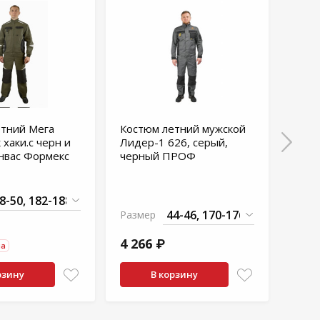
етний Мега
Костюм летний мужской
Кост
к хаки.с черн и
Лидер-1 626, серый,
Горо
нвас Формекс
черный ПРОФ
к т.
крас
В нал
Размер
Разм
4 266 ₽
4 47
на
рзину
В корзину