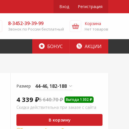
Вход
Регистрация
8-3452-39-39-99
Корзина
Звонок по России бесплатный
Нет товаров
БОНУС
АКЦИИ
Размер
4 339 ₽
5 640.70 ₽
Выгода 1 302 ₽
Скидка действительна при заказе с сайта
В корзину