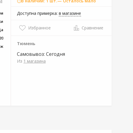
а
В наличии: 1 шт.
— Осталось мало
юм
Доступна примерка:
в магазине
ки
Избранное
Сравнение
Да
20
Тюмень
уж
Самовывоз:
Сегодня
Из
1 магазина