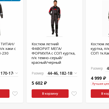
 ТИТАН/
Костюм летний
Костюм л
/к хаки с
ФАВОРИТ МЕГА/
куртка, п/
N-230
ФОРМУЛА с СОП куртка,
СОП тк.Ка
п/к темно-серый/
красный/черный
Размер
Размер
4 999 ₽
5 602 ₽
Лучшая це
В корзину
В ко