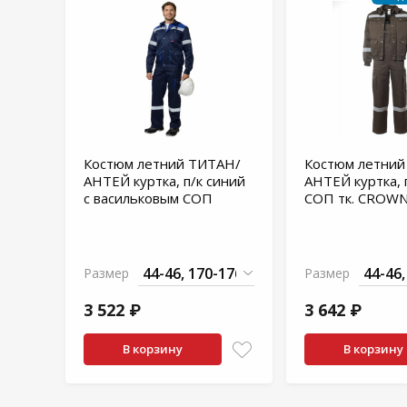
Костюм летний ТИТАН/
Костюм летний
АНТЕЙ куртка, п/к синий
АНТЕЙ куртка, п
с васильковым СОП
СОП тк. CROW
Размер
Размер
3 522 ₽
3 642 ₽
В корзину
В корзину