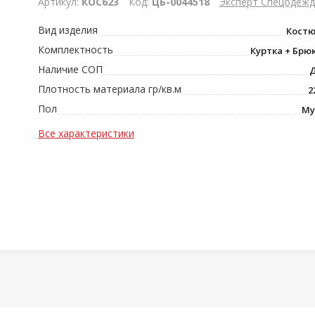
Артикул:
КОС623
Код:
ЦБ-0044518
Эксперт Спецодежд
Вид изделия
Кост
Комплектность
Куртка + Брю
Наличие СОП
Плотность материала гр/кв.м
2
Пол
М
Все характеристики