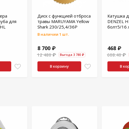
ера
Диск с функцией отброса
Катушка 
зуба для
травы MARUYAMA Yellow
DENZEL H
IHL
Shark 230/25,4/36Р
болт5/16 
В наличии 1 шт.
8 700 ₽
468 ₽
12 480 ₽
608.40 ₽
Выгода 3 780 ₽
В корзину
В ко