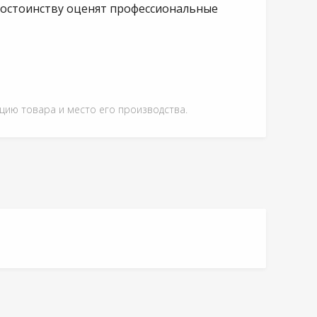
достоинству оценят профессиональные
ацию товара и место его производства.