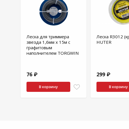
Леска для триммера
Леска R3012 (к
звезда 1,6мм х 15м с
HUTER
графитовым
наполнителем TORGWIN
76 ₽
299 ₽
В корзину
В корзину