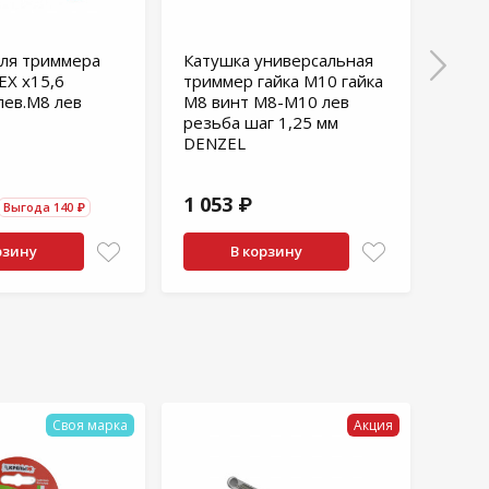
для триммера
Катушка универсальная
Нож 
EX х15,6
триммер гайка М10 гайка
Patr
лев.М8 лев
М8 винт М8-М10 лев
резьба шаг 1,25 мм
DENZEL
1 053 ₽
629
Выгода 140 ₽
рзину
В корзину
Своя марка
Акция