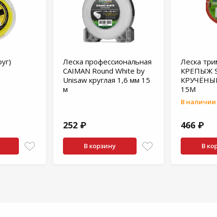
руг)
Леска профессиональная
Леска тр
CAIMAN Round White by
КРЕПЫЖ S
Unisaw круглая 1,6 мм 15
КРУЧЁНЫ
м
15М
В наличии 
252 ₽
466 ₽
В корзину
В ко