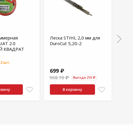
иммерная
Леска STIHL 2,0 мм для
Леск
IAT 2.0
DuroCut 5,20-2
15 м 
Й КВАДРАТ
двух
В нал
2 шт.
699 ₽
218
908.70 ₽
Выгода 210 ₽
рзину
В корзину