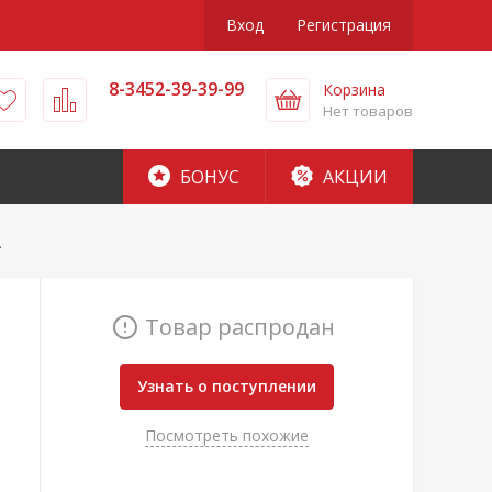
Вход
Регистрация
8-3452-39-39-99
Корзина
Нет товаров
БОНУС
АКЦИИ
А
Товар распродан
Узнать о поступлении
Посмотреть похожие