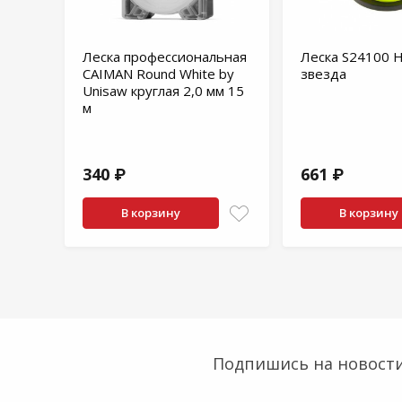
Леска профессиональная
Леска S24100 
CAIMAN Round White by
звезда
Unisaw круглая 2,0 мм 15
м
340 ₽
661 ₽
В корзину
В корзину
Подпишись на новости