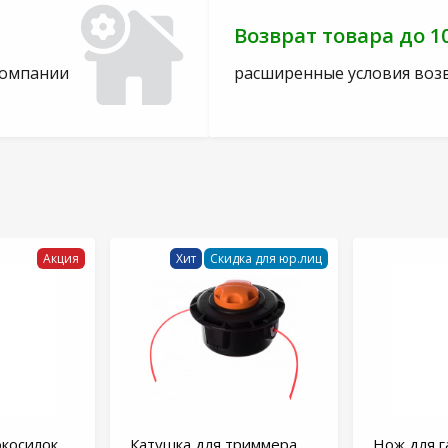
Возврат товара до 1
компании
расширенные условия воз
Акция
Хит
Скидка для юр.лиц
окосилок
Катушка для триммера
Нож для г