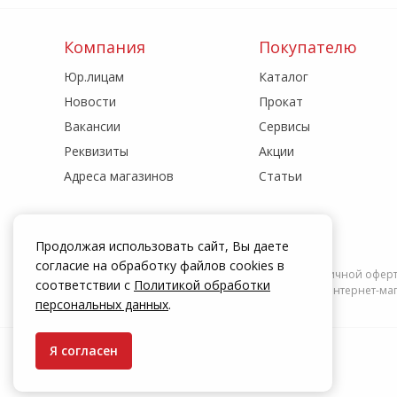
Компания
Покупателю
Юр.лицам
Каталог
Новости
Прокат
Вакансии
Сервисы
Реквизиты
Акции
Адреса магазинов
Статьи
Продолжая использовать сайт, Вы даете
согласие на обработку файлов cookies в
Информация на сайте zakrepi.ru не является публичной офер
соответствии с
Политикой обработки
действуют только при оформлении заказа через интернет-мага
персональных данных
.
Я согласен
© КрепыЖ, 2004 — 2026