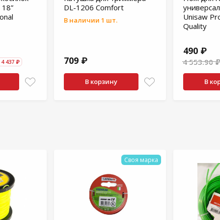
 18”
DL-1206 Comfort
универсал
onal
Unisaw Pro
В наличии 1 шт.
Quality
490 ₽
709 ₽
4 553.90 
4 437 ₽
В корзину
В ко
Своя марка