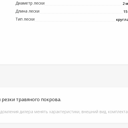
Диаметр лески
2 
Длина лески
15
Тип лески
кругл
 резки травяного покрова.
едомления дилера менять характеристики, внешний вид, комплект