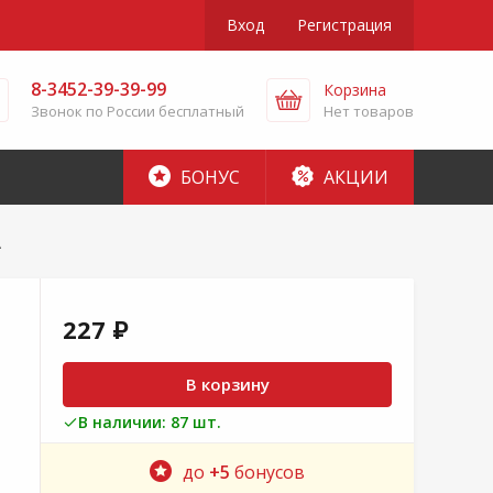
Вход
Регистрация
8-3452-39-39-99
Корзина
Звонок по России бесплатный
Нет товаров
БОНУС
АКЦИИ
А
227 ₽
В корзину
В наличии: 87 шт.
до
+5
бонусов