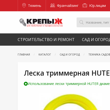
Тюмень
Франчайзинг
Юр.лицам
СТРОИТЕЛЬСТВО И РЕМОНТ
САД И ОГОРО
ГЛАВНАЯ
КАТАЛОГ
САД И ОГОРОД
ТЕХНИКА САДО
Леска триммерная HUTER
Использование лески триммерной HUTER диамет