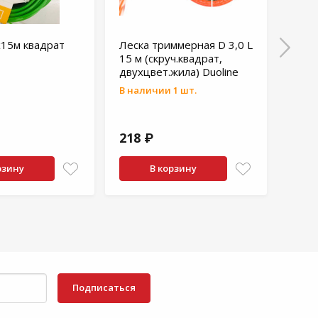
х15м квадрат
Леска триммерная D 3,0 L
Леск
15 м (скруч.квадрат,
звез
двухцвет.жила) Duoline
TOR
В наличии 1 шт.
218 ₽
91 
рзину
В корзину
Подписаться