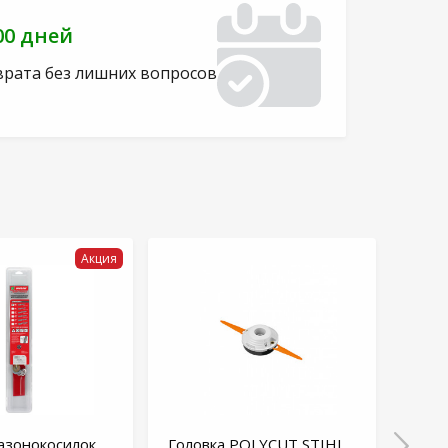
00 дней
врата без лишних вопросов
Акция
азонокосилок
Головка POLYCUT STIHL
Нож 