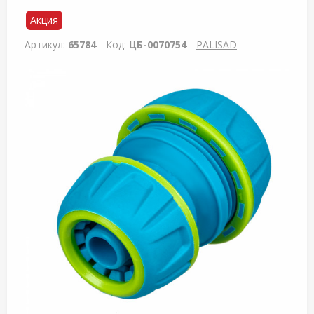
Акция
Артикул:
65784
Код:
ЦБ-0070754
PALISAD