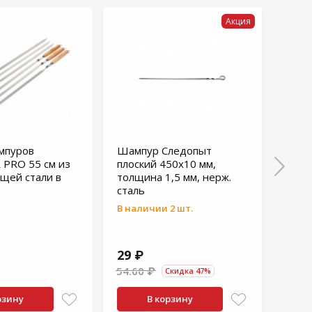
Акция
мпуров
Шампур Следопыт
Шамп
 PRO 55 см из
плоский 450х10 мм,
ручк
щей стали в
толщина 1,5 мм, нерж.
40 с
сталь
толщ
узор
В наличии 2 шт.
В нал
29 ₽
199
54.60 ₽
286 
Скидка 47%
рзину
В корзину