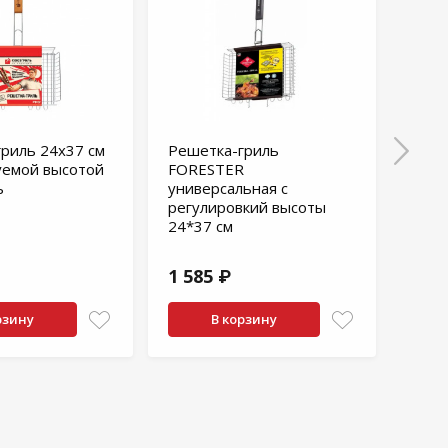
риль 24х37 см
Решетка-гриль
Спич
уемой высотой
FORESTER
СЛЕ
ь
универсальная с
длит
регулировкий высоты
шт
24*37 см
1 585 ₽
91 
рзину
В корзину