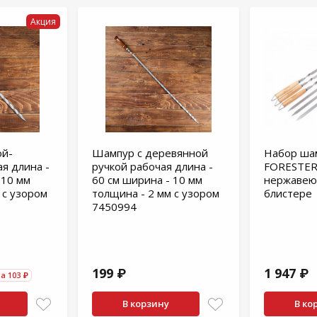
Акция
ой-
Шампур с деревянной
Набор ша
я длина -
ручкой рабочая длина -
FORESTER
 10 мм
60 см ширина - 10 мм
нержавею
 с узором
толщина - 2 мм с узором
блистере
7450994
199 ₽
1 947 ₽
а 103 ₽
В корзину
В ко