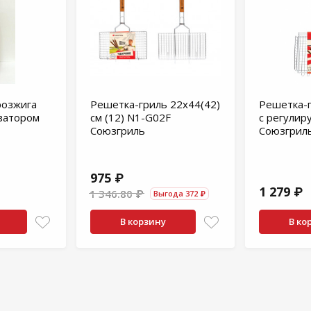
розжига
Решетка-гриль 22х44(42)
Решетка-г
затором
см (12) N1-G02F
с регулир
Союзгриль
Союзгрил
975 ₽
1 279 ₽
1 346.80 ₽
Выгода 372 ₽
В корзину
В ко