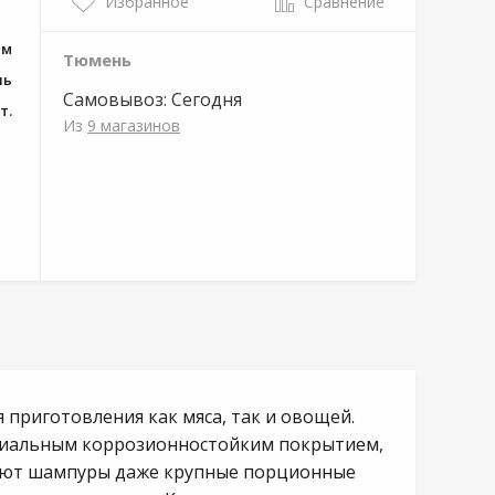
Избранное
Сравнение
см
Тюмень
ль
Самовывоз:
Сегодня
т.
Из
9 магазинов
приготовления как мяса, так и овощей.
ециальным коррозионностойким покрытием,
вают шампуры даже крупные порционные