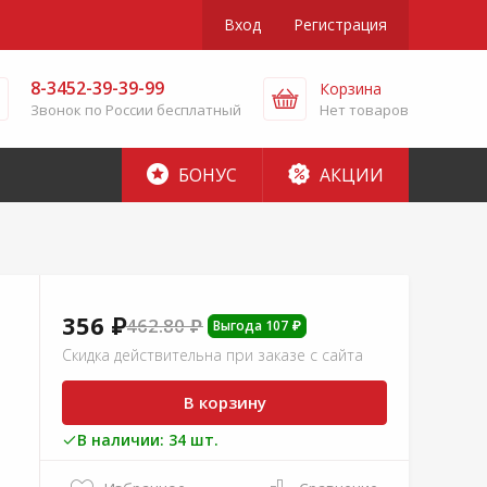
Вход
Регистрация
8-3452-39-39-99
Корзина
Звонок по России бесплатный
Нет товаров
БОНУС
АКЦИИ
356 ₽
462.80 ₽
Выгода 107 ₽
Скидка действительна при заказе с сайта
В корзину
В наличии: 34 шт.