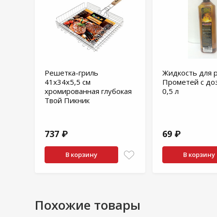
и может отличаться от цены в розничных
магазинах
Решетка-гриль
Жидкость для 
41х34х5,5 см
Прометей с до
хромированная глубокая
0,5 л
Твой Пикник
737 ₽
69 ₽
В корзину
В корзину
Похожие товары