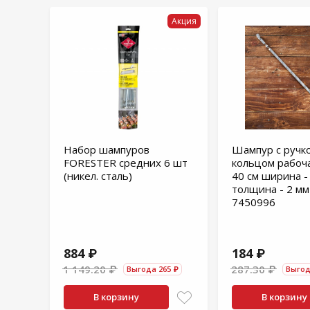
Акция
Набор шампуров
Шампур с ручк
FORESTER средних 6 шт
кольцом рабоча
(никел. сталь)
40 см ширина -
толщина - 2 мм
7450996
884 ₽
184 ₽
1 149.20 ₽
287.30 ₽
Выгода 265 ₽
Выгод
В корзину
В корзину