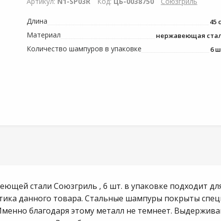
Артикул:
N1-SP03R
Код:
ЦБ-0038750
Союзгриль
Длина
45 
Материал
нержавеющая ста
Количество шампуров в упаковке
6 ш
щей стали Союзгриль , 6 шт. в упаковке подходит для 
истика данного товара. Стальные шампуры покрыты сп
 Именно благодаря этому металл не темнеет. Выдержи