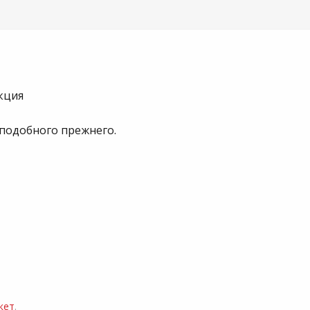
кция
у подобного прежнего.
кет
.