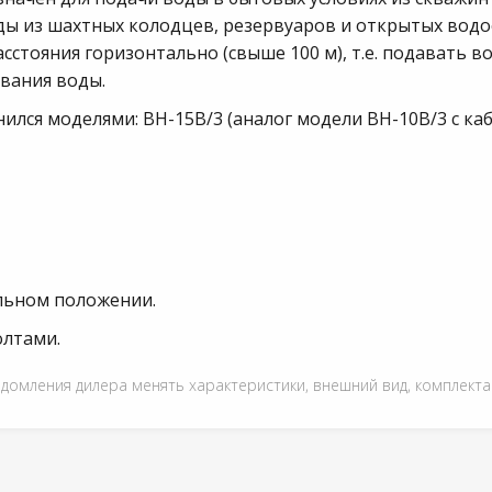
ды из шахтных колодцев, резервуаров и открытых водо
сстояния горизонтально (свыше 100 м), т.е. подавать в
вания воды.
лся моделями: ВН-15В/3 (аналог модели ВН-10В/3 с каб
льном положении.
олтами.
едомления дилера менять характеристики, внешний вид, комплект