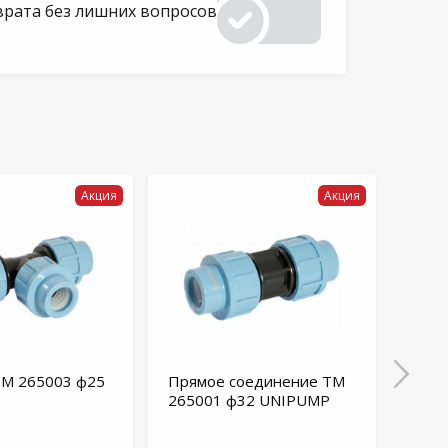
врата без лишних вопросов
Акция
Акция
TM 265003 ф25
Прямое соединение TM
Нипп
265001 ф32 UNIPUMP