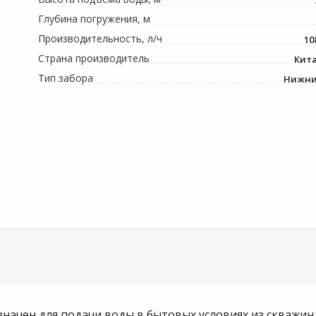
Глубина погружения, м
Производительность, л/ч
10
Страна производитель
Кит
Тип забора
Нижн
начен для подачи воды в бытовых условиях из скважин