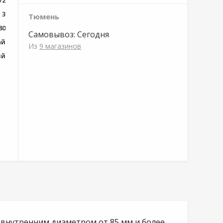
72
3
Тюмень
80
Самовывоз:
Сегодня
ай
Из
9 магазинов
ий
 внутренним диаметром от 85 мм и более,