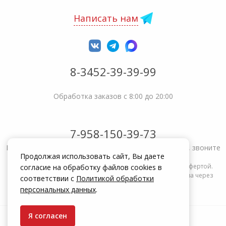
Написать нам
8-3452-39-39-99
Обработка заказов с 8:00 до 20:00
7-958-150-39-73
Не получается решить вопрос или возникла жалоба, звоните
Продолжая использовать сайт, Вы даете
Информация на сайте zakrepi.ru не является публичной офертой.
согласие на обработку файлов cookies в
Указанные цены действуют только при оформлении заказа через
соответствии с
Политикой обработки
интернет-магазин zakrepi.ru.
персональных данных
.
Я согласен