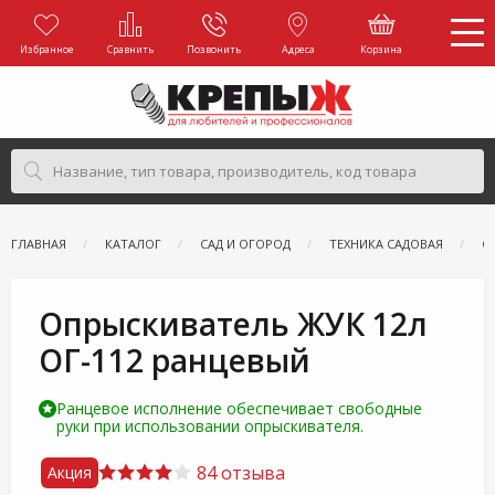
Избранное
Сравнить
Позвонить
Адреса
Корзина
ГЛАВНАЯ
КАТАЛОГ
САД И ОГОРОД
ТЕХНИКА САДОВАЯ
С
Опрыскиватель ЖУК 12л
ОГ-112 ранцевый
Ранцевое исполнение обеспечивает свободные
руки при использовании опрыскивателя.
84 отзыва
Акция