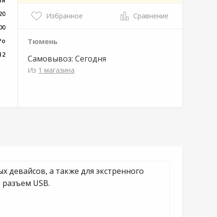
ия
20
Избранное
Сравнение
00
Po
Тюмень
12
Самовывоз:
Сегодня
Из
1 магазина
х девайсов, а также для экстренного
е разъем USB.