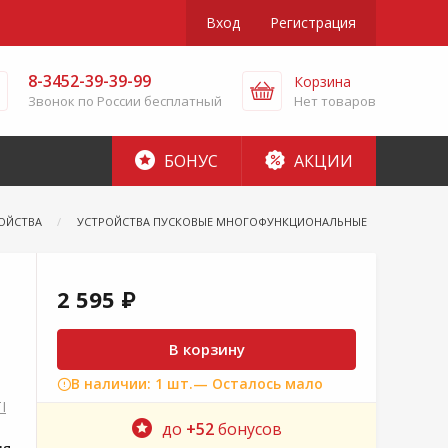
Вход
Регистрация
8-3452-39-39-99
Корзина
Звонок по России бесплатный
Нет товаров
БОНУС
АКЦИИ
РОЙСТВА
УСТРОЙСТВА ПУСКОВЫЕ МНОГОФУНКЦИОНАЛЬНЫЕ
2 595 ₽
В корзину
В наличии: 1 шт.
— Осталось мало
I
до
+52
бонусов