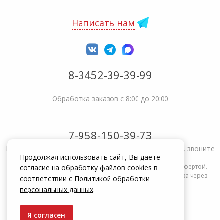
Написать нам
8-3452-39-39-99
Обработка заказов с 8:00 до 20:00
7-958-150-39-73
Не получается решить вопрос или возникла жалоба, звоните
Продолжая использовать сайт, Вы даете
Информация на сайте zakrepi.ru не является публичной офертой.
согласие на обработку файлов cookies в
Указанные цены действуют только при оформлении заказа через
соответствии с
Политикой обработки
интернет-магазин zakrepi.ru.
персональных данных
.
Я согласен