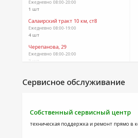
Ежедневно 08:00-20:00
1 шт
Салаирский тракт 10 км, ст8
Ежедневно 08:00-19:00
4 шт
Черепанова, 29
Ежедневно 08:00-20:00
3 шт
Бурлаки, 2а
Сервисное обслуживание
Ежедневно 08:00-20:00
3 шт
п. Боровский, ул. Орджоникидзе, 29
Ежедневно 08:00-20:00
Собственный сервисный центр
2 шт
техническая поддержка и ремонт прямо в 
с. Кулаково, ул. Абрикосовая, 37
Ежедневно 08:00-20:00