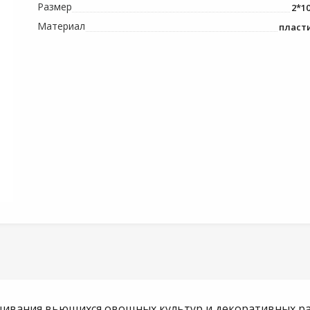
Размер
2*1
Материал
пласт
щивания вьющихся овощных культур и декоративных ра