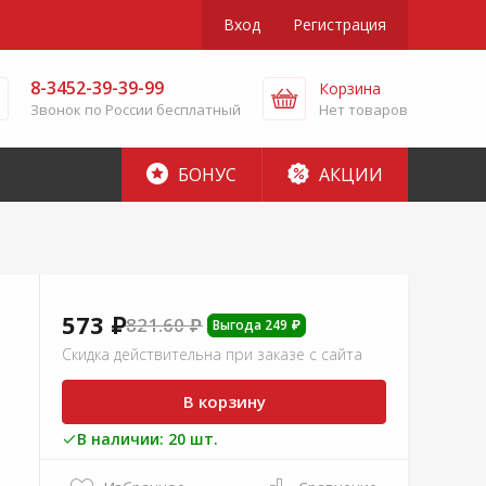
Вход
Регистрация
8-3452-39-39-99
Корзина
Звонок по России бесплатный
Нет товаров
БОНУС
АКЦИИ
573 ₽
821.60 ₽
Выгода 249 ₽
Скидка действительна при заказе с сайта
В корзину
В наличии: 20 шт.