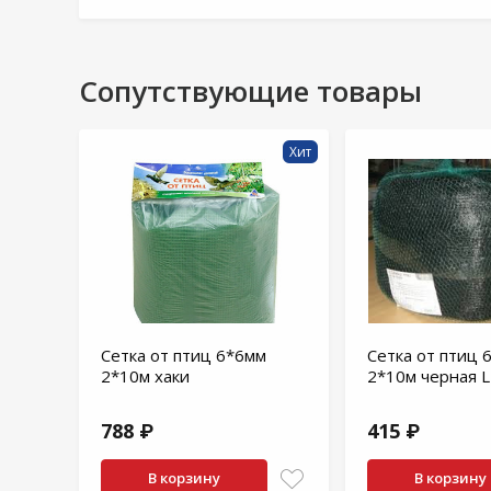
3 шт
Цена на сайте действует только при
оформлении заказа через интернет-магазин
Сопутствующие товары
и может отличаться от цены в розничных
магазинах
Хит
Сетка от птиц 6*6мм
Сетка от птиц 
2*10м хаки
2*10м черная 
788 ₽
415 ₽
В корзину
В корзину