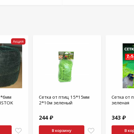
Акция
6*6мм
Сетка от птиц 15*15мм
Сетка от п
LISTOK
2*10м зеленый
зеленая
244 ₽
343 ₽
В корзину
В ко