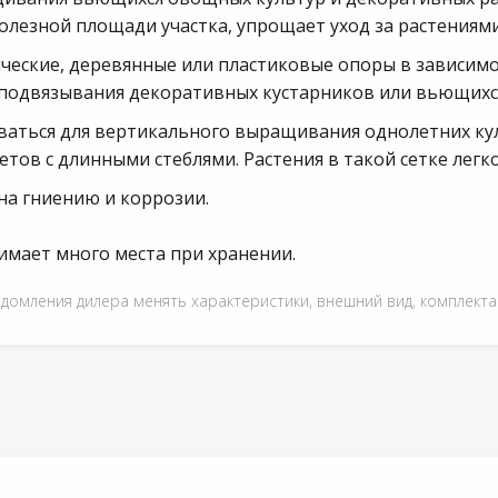
езной площади участка, упрощает уход за растениями 
ические, деревянные или пластиковые опоры в зависим
подвязывания декоративных кустарников или вьющихся
ваться для вертикального выращивания однолетних культ
тов с длинными стеблями. Растения в такой сетке легко
на гниению и коррозии.
нимает много места при хранении.
едомления дилера менять характеристики, внешний вид, комплект