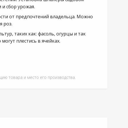
и сбор урожая.
ости от предпочтений владельца. Можно
 роз.
ур, таких как: фасоль, огурцы и так
 могут плестись в ячейках.
ацию товара и место его производства.