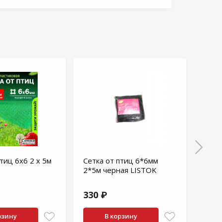
тиц 6х6 2 х 5м
Сетка от птиц 6*6мм
Сетк
2*5м черная LISTOK
2*5м
330 ₽
390
рзину
В корзину