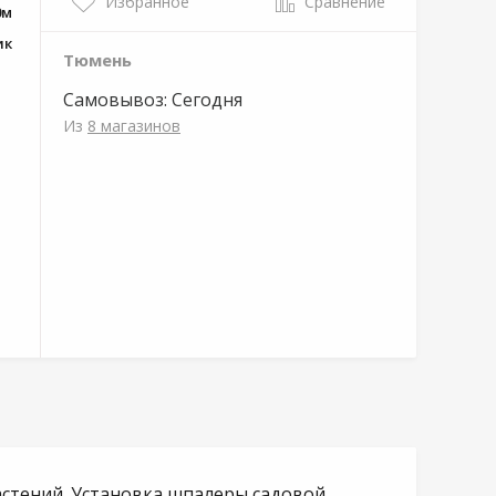
Избранное
Сравнение
0м
ик
Тюмень
Самовывоз:
Сегодня
Из
8 магазинов
стений. Установка шпалеры садовой