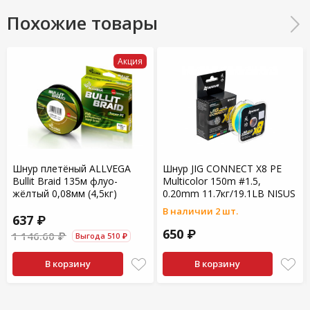
Похожие товары
Акция
Шнур плетёный ALLVEGA
Шнур JIG CONNECT X8 PE
Bullit Braid 135м флуо-
Multicolor 150m #1.5,
жёлтый 0,08мм (4,5кг)
0.20mm 11.7кг/19.1LB NISUS
В наличии 2 шт.
637 ₽
650 ₽
1 146.60 ₽
Выгода 510 ₽
В корзину
В корзину