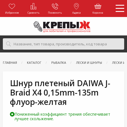
Избранное
Сравнить
Позвонить
Адреса
Корзина
ГЛАВНАЯ
КАТАЛОГ
РЫБАЛКА
ЛЕСКИ И ШНУРЫ
ЛЕСКИ И
Шнур плетеный DAIWA J-
Braid X4 0,15mm-135m
флуор-желтая
Пониженный коэффициент трения обеспечивает
лучшее скольжение.