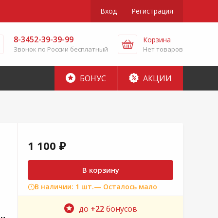
Вход
Регистрация
8-3452-39-39-99
Корзина
Звонок по России бесплатный
Нет товаров
БОНУС
АКЦИИ
1 100 ₽
В корзину
В наличии: 1 шт.
— Осталось мало
до
+22
бонусов