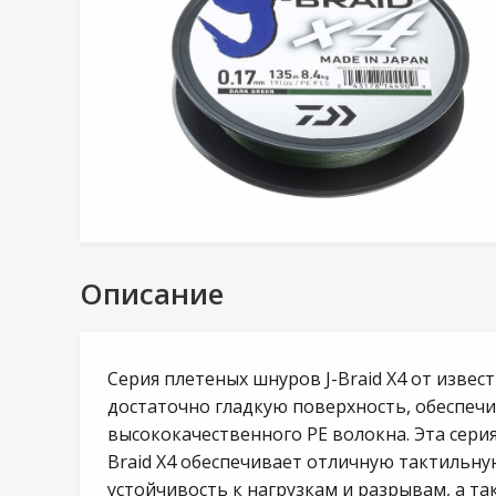
Описание
Серия плетеных шнуров J-Braid X4 от изве
достаточно гладкую поверхность, обеспеч
высококачественного PE волокна. Эта сери
Braid X4 обеспечивает отличную тактильну
устойчивость к нагрузкам и разрывам, а та