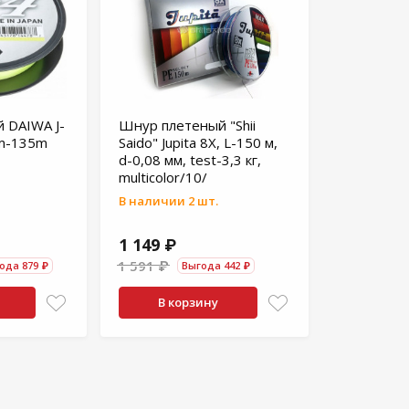
 DAIWA J-
Шнур плетеный "Shii
mm-135m
Saido" Jupita 8X, L-150 м,
d-0,08 мм, test-3,3 кг,
multicolor/10/
В наличии 2 шт.
1 149 ₽
1 591 ₽
ода 879 ₽
Выгода 442 ₽
В корзину