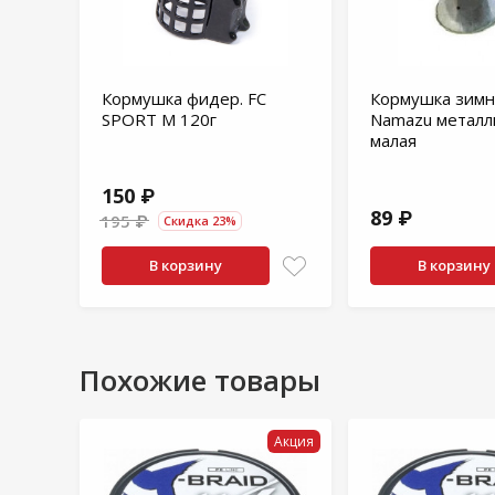
Кормушка фидер. FC
Кормушка зимн
SPORT M 120г
Namazu металл
малая
150 ₽
89 ₽
195 ₽
Скидка 23%
В корзину
В корзину
Похожие товары
Акция