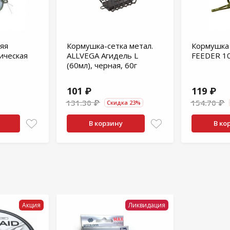
яя
Кормушка-сетка метал.
Кормушка
ическая
ALLVEGA Агидель L
FEEDER 1
(60мл), черная, 60г
101 ₽
119 ₽
131.30 ₽
154.70 ₽
Скидка 23%
В корзину
В ко
Акция
Ликвидация