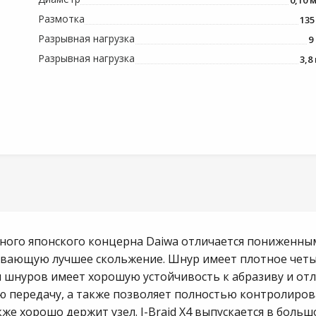
0,10 
Размотка
135
Разрывная нагрузка
9 
Разрывная нагрузка
3,8 
стного японского концерна Daiwa отличается пониженн
ивающую лучшее скольжение. Шнур имеет плотное чет
я шнуров имеет хорошую устойчивость к абразиву и отл
ю передачу, а также позволяет полностью контролиров
кже хорошо держит узел. J-Braid X4 выпускается в бол