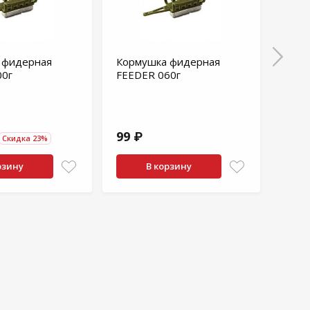
 фидерная
Кормушка фидерная
Корм
00г
FEEDER 060г
ALLV
(80мл
101
99 ₽
131.
Скидка 23%
рзину
В корзину