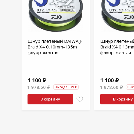
Шнур плетеный DAIWA J-
Шнур плетеный
Braid X4 0,10mm-135m
Braid X4 0,13
флуор-желтая
флуор-желтая
1 100 ₽
1 100 ₽
1 978.60 ₽
1 978.60 ₽
Выгода 879 ₽
Выг
В корзину
В корзину