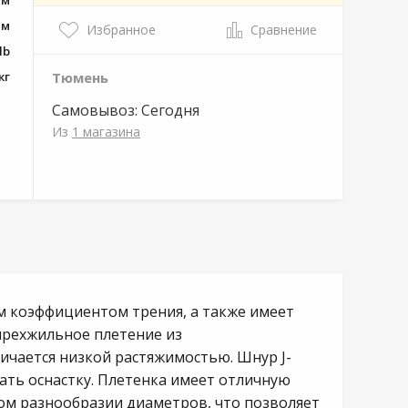
мм
 м
Избранное
Сравнение
lb
кг
Тюмень
Самовывоз:
Сегодня
Из
1 магазина
ым коэффициентом трения, а также имеет
ырехжильное плетение из
ичается низкой растяжимостью. Шнур J-
ать оснастку. Плетенка имеет отличную
ьшом разнообразии диаметров, что позволяет