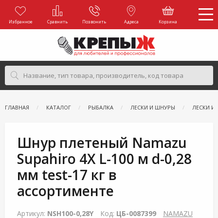
Избранное
Сравнить
Позвонить
Адреса
Корзина
ГЛАВНАЯ
КАТАЛОГ
РЫБАЛКА
ЛЕСКИ И ШНУРЫ
ЛЕСКИ И
Шнур плетеный Namazu
Supahiro 4Х L-100 м d-0,28
мм test-17 кг в
ассортименте
Артикул:
NSH100-0,28Y
Код:
ЦБ-0087399
NAMAZU