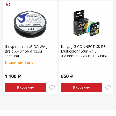
5
Шнур плетеный DAIWA J-
Шнур JIG CONNECT X8 PE
Braid X4 0,15мм 135м
Multicolor 150m #1.5,
зеленая
0.20mm 11.7кг/19.1LB NISUS
В наличии 1 шт.
1 100 ₽
650 ₽
В корзину
В корзину