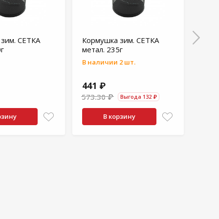
зим. СЕТКА
Кормушка зим. СЕТКА
Корм
0г
метал. 235г
ALLV
(80мл
В наличии 2 шт.
441 ₽
101
573.30 ₽
Выгода 132 ₽
рзину
В корзину