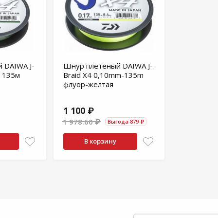
 DAIWA J-
Шнур плетеный DAIWA J-
м 135м
Braid X4 0,10mm-135m
флуор-желтая
1 100 ₽
1 978.60 ₽
Выгода 879 ₽
В корзину