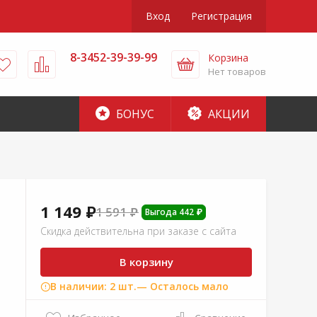
Вход
Регистрация
8-3452-39-39-99
Корзина
Нет товаров
БОНУС
АКЦИИ
1 149 ₽
1 591 ₽
Выгода 442 ₽
Скидка действительна при заказе с сайта
В корзину
В наличии: 2 шт.
— Осталось мало