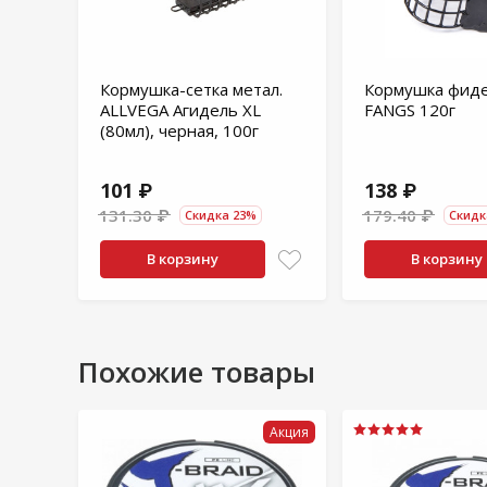
Кормушка-сетка метал.
Кормушка фиде
ALLVEGA Агидель XL
FANGS 120г
(80мл), черная, 100г
101 ₽
138 ₽
131.30 ₽
179.40 ₽
Скидка 23%
Скидк
В корзину
В корзину
Похожие товары
Акция