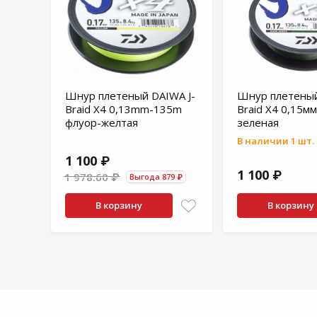
Шнур плетеный DAIWA J-
Шнур плетеный
Braid X4 0,13mm-135m
Braid X4 0,15м
флуор-желтая
зеленая
В наличии 1 шт.
1 100 ₽
1 100 ₽
1 978.60 ₽
Выгода 879 ₽
В корзину
В корзину