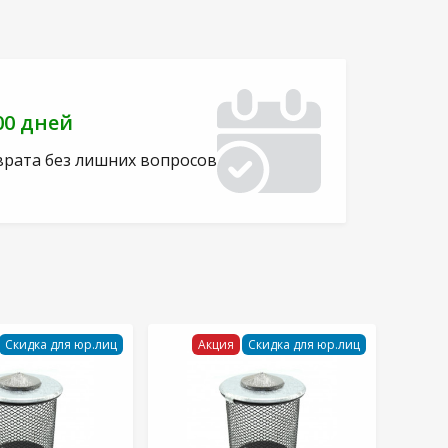
00 дней
врата без лишних вопросов
Скидка для юр.лиц
Акция
Скидка для юр.лиц