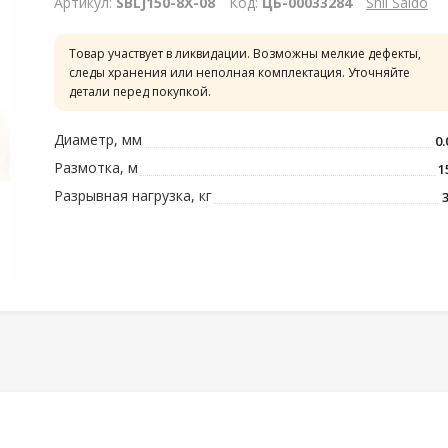
Артикул:
SBLJ150-8X-08
Код:
ЦБ-00033284
Shii Saido
Товар участвует в ликвидации. Возможны мелкие дефекты,
следы хранения или неполная комплектация. Уточняйте
детали перед покупкой.
Диаметр, мм
0.
Размотка, м
1
Разрывная нагрузка, кг
3