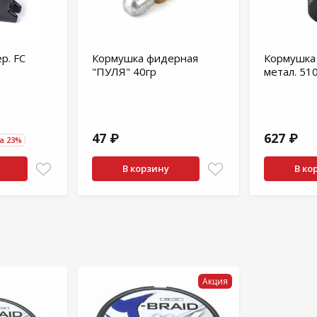
р. FC
Кормушка фидерная
Кормушка 
"ПУЛЯ" 40гр
метал. 51
47 ₽
627 ₽
а 23%
В корзину
В ко
Акция