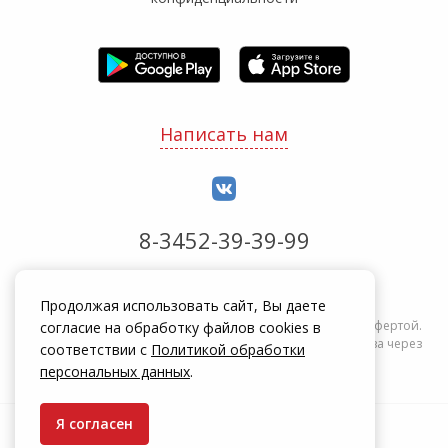
Написать нам
8-3452-39-39-99
Обработка заказов с 8:00 до 20:00
Продолжая использовать сайт, Вы даете
Информация на сайте zakrepi.ru не является публичной офертой.
согласие на обработку файлов cookies в
Указанные цены действуют только при оформлении заказа через
соответствии с
Политикой обработки
интернет-магазин zakrepi.ru.
персональных данных
.
Я согласен
© КрепыЖ, 2004 — 2026