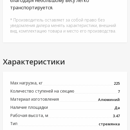
благодаря небольшому весу легко
транспортируется.
* Производитель оставляет за собой право без
уведомления дилера менять характеристики, внешний
вид, комплектацию товара и место его производства.
Характеристики
Max нагрузка, кг
225
Количество ступеней на секцию
7
Материал изготовления
Алюминий
Наличие площадки
Да
Рабочая высота, м
3.47
Тип
стремянка