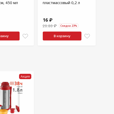
см, 450 мл
пластмассовый 0,2 л
нерж.
134
16 ₽
20.80 ₽
Скидка 23%
от 3 ш
рзину
В корзину
Акция