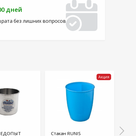
00 дней
врата без лишних вопросов
Акция
СЛЕДОПЫТ
Стакан RUNIS
Кру