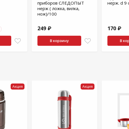
приборов СЛЕДОПЫТ
нерж. d 9 
нерж ( ложка, вилка,
нож)/100
249 ₽
170 ₽
В корзину
В ко
Акция
Акция