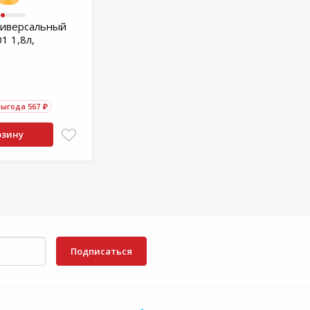
ниверсальный
01 1,8л,
Выгода 567 ₽
рзину
Подписаться