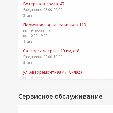
Ветеранов труда, 47
Ежедневно 08:00-20:00
3 шт
Пермякова, д. 1а, павильон 119
пн–сб: 09:00–19:00
вс: 10:00-19:00
1 шт
Салаирский тракт 10 км, ст8
Ежедневно 08:00-19:00
3 шт
ул. Авторемонтная 47 (Склад)
пн–cб: 09:00–18:00
вс: выходной
22 шт
Сервисное обслуживание
Черепанова, 29
Ежедневно 08:00-20:00
6 шт