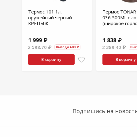
Термос 101 1л,
Термос TONAR
оружейный черный
036 500ML с л
КРЕПЫЖ
(широкое горло
1 999 ₽
1 838 ₽
2 598.70 ₽
2 389.40 ₽
Выгода 600 ₽
Выг
В корзину
В корзину
Подпишись на новости