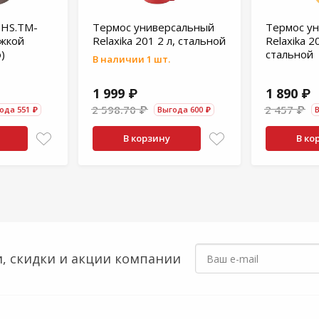
 HS.TM-
Термос универсальный
Термос у
ожкой
Relaxika 201 2 л, стальной
Relaxika 2
)
стальной
В наличии 1 шт.
1 999 ₽
1 890 ₽
2 598.70 ₽
2 457 ₽
ода 551 ₽
Выгода 600 ₽
В корзину
В ко
, скидки
и акции компании