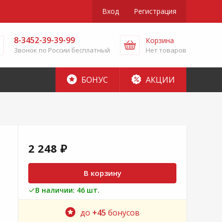
Вход
Регистрация
8-3452-39-39-99
Корзина
Звонок по России бесплатный
Нет товаров
БОНУС
АКЦИИ
2 248 ₽
В корзину
В наличии: 46 шт.
до
+45
бонусов