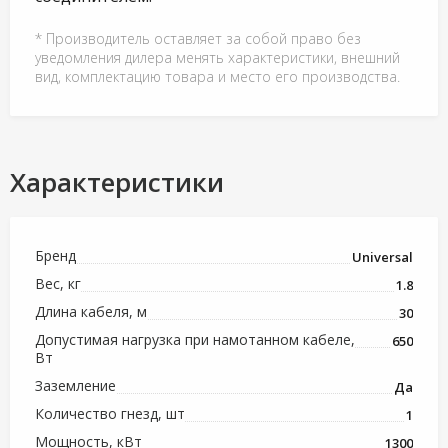
* Производитель оставляет за собой право без
уведомления дилера менять характеристики, внешний
вид, комплектацию товара и место его производства.
Характеристики
Бренд
Universal
Вес, кг
1.8
Длина кабеля, м
30
Допустимая нагрузка при намотанном кабеле,
650
Вт
Заземление
Да
Количество гнезд, шт
1
Мощность, кВт
1300