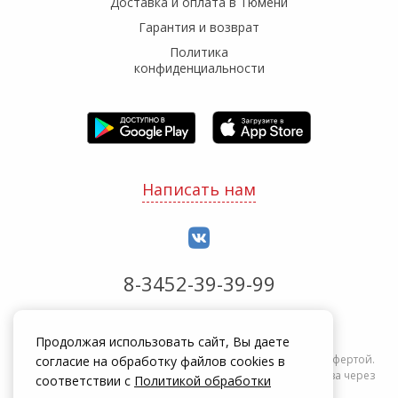
Доставка и оплата в Тюмени
Гарантия и возврат
Политика
конфиденциальности
Написать нам
8-3452-39-39-99
Обработка заказов с 8:00 до 20:00
Продолжая использовать сайт, Вы даете
Информация на сайте zakrepi.ru не является публичной офертой.
согласие на обработку файлов cookies в
Указанные цены действуют только при оформлении заказа через
соответствии с
Политикой обработки
интернет-магазин zakrepi.ru.