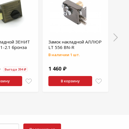
кладной ЗЕНИТ
Замок накладной АЛЛЮР
Замо
1-2.1 бронза
LT 556 BN-R
ЗН1-
В наличии 1 шт.
1 33
1 460 ₽
₽
1 73
Выгода 394 ₽
рзину
В корзину