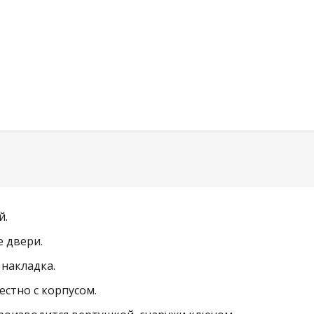
й.
 двери.
 накладка.
стно с корпусом.