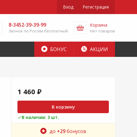
Вход
Регистрация
8-3452-39-39-99
Корзина
Звонок по России бесплатный
Нет товаров
БОНУС
АКЦИИ
1 460 ₽
В корзину
В наличии: 3 шт.
до
+29
бонусов