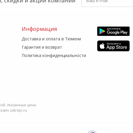
, скидки
и акции компании
Информация
Доставка и оплата в Тюмени
Гарантия и возврат
Политика конфиденциальности
той. Указанные цены
зин zakrepi.ru.