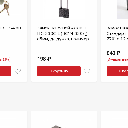
й ЗН2-4 60
Замок навесной АЛЛЮР
Замок нав
HG-330С-L (ВС1Ч-330Д)
Стандарт 
d5мм, дл.дужка, полимер
770) d 12
640 ₽
198 ₽
а 23%
Лучшая це
В корзину
В ко