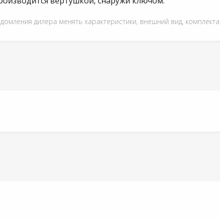
роизводится вертушкой, снаружи ключом.
едомления дилера менять характеристики, внешний вид, комплект