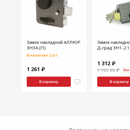
Замок накладной АЛЛЮР
Замок накладн
ЗН3А (П)
Д-град ЗН1-2.1
В наличии 2 шт.
1 312 ₽
1 261 ₽
1 705.60 ₽
Выг
В корзину
В корзину