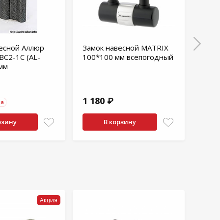
есной Аллюр
Замок навесной MATRIX
Замо
BС2-1С (AL-
100*100 мм всепогодный
хром
 мм
покр
1 180 ₽
415
на
рзину
В корзину
Акция