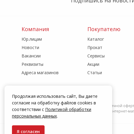
Подпишись на новости
Компания
Покупателю
Юр.лицам
Каталог
Новости
Прокат
Вакансии
Сервисы
Реквизиты
Акции
Адреса магазинов
Статьи
Продолжая использовать сайт, Вы даете
согласие на обработку файлов cookies в
Информация на сайте zakrepi.ru не является публичной офер
соответствии с
Политикой обработки
действуют только при оформлении заказа через интернет-мага
персональных данных
.
Я согласен