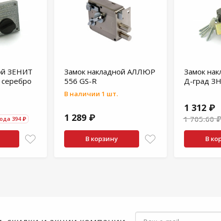
ой ЗЕНИТ
Замок накладной АЛЛЮР
Замок на
 серебро
556 GS-R
Д-град ЗН
В наличии 1 шт.
1 312 ₽
1 289 ₽
1 705.60 
ода 394 ₽
В корзину
В ко