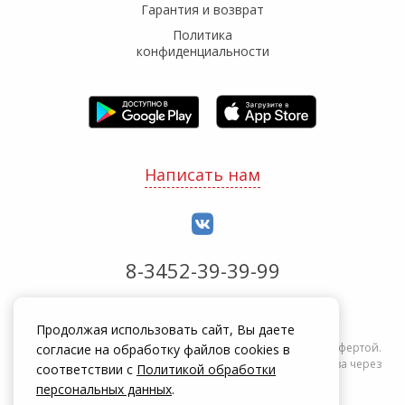
Гарантия и возврат
Политика
конфиденциальности
Написать нам
8-3452-39-39-99
Обработка заказов с 8:00 до 20:00
Продолжая использовать сайт, Вы даете
Информация на сайте zakrepi.ru не является публичной офертой.
согласие на обработку файлов cookies в
Указанные цены действуют только при оформлении заказа через
соответствии с
Политикой обработки
интернет-магазин zakrepi.ru.
персональных данных
.